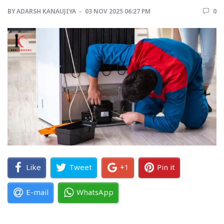
BY
ADARSH KANAUJIYA 
03 NOV 2025 06:27 PM 
0 
Like
Tweet
+1
Pin it
E-mail
WhatsApp