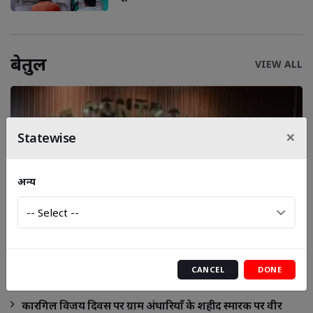
बेतुल
VIEW ALL
×
Statewise
अन्य
दिनदहाड़े हुई 20 लाख रुपये की सनसनीखेज नकबजनी
का पर्दाफाश
CANCEL
DONE
कारगिल विजय दिवस पर ग्राम अंधारियाँ के शहीद स्मारक पर वीर