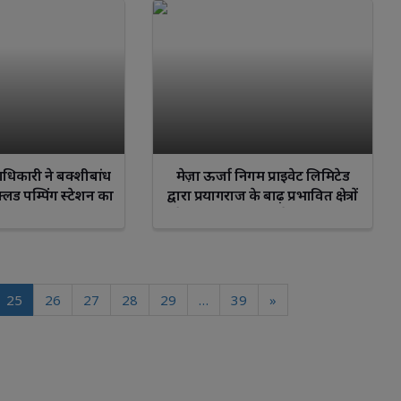
धिकारी ने बक्शीबांध
मेज़ा ऊर्जा निगम प्राइवेट लिमिटेड
फ्लड पम्पिंग स्टेशन का
द्वारा प्रयागराज के बाढ़ प्रभावित क्षेत्रों
 निरीक्षण
के 17 राहत शिविरो मे 5000 राहत
किट का वितरण
25
26
27
28
29
…
39
»