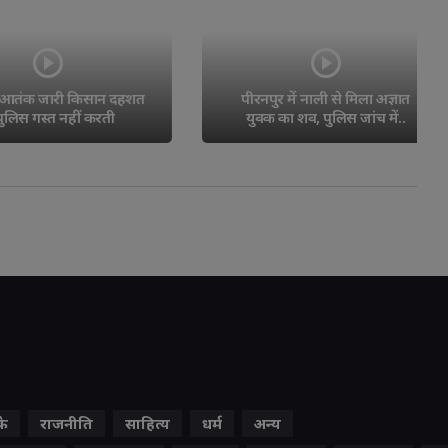
क जारी किसान दहशत 
पीरनपुर में नाली से मिला अज्ञात 
 गस्त नहीं करती
युवक का शव, पुलिस जांच में..
के
राजनीति
साहित्य
धर्म
अन्य