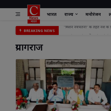
भारत
राज्य
मनोरंजन
ल
ग्राम पंचायत कंवर में स्वयंभू मां चंण
BREAKING NEWS
गुढ़ नगर परिषद में भाजपा के भीतर ब
प्रयागराज 
श्रावण की भक्ति में डूबा मिर्जापुर भ
किड्स केयर स्कूल में सड़क सुरक्षा
मुख्यमंत्री जन विश्वास अभियान 
चोरों का आतंक जारी किसान दहशत 
पीरनपुर में नाली से मिला अज्ञात य
बुडको द्वारा निर्माणाधीन नाले एवं 
शासकीय वन कन्या में लगा निःशुल्क स
"मिशन नवचेतना" के तहत नशे के वि