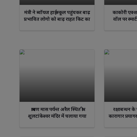
मंत्री ने ब्वॉयज हाईस्कूल पहुंचकर बाढ़
काकोरी एक्शन
प्रभावित लोगो को बाढ़ राहत किट का
वॉल पर स्मार्ट
किया वितरण।
संजय सिंह
श्रावण मास पर्यन्त अरैल स्थित श्री
रक्षाबन्धन के
शूलटांकेश्वर मंदिर में चलाया गया
कारागार प्रयाग
स्वच्छता अभियान
व