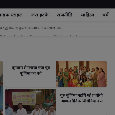
ाइफ स्‍टाइल
जरा हटके
राजनीति
साहित्य
धर्म
्डी में दान दंताओं द्वारा विशाल गुंबज का निर्माण कार्य पूर्ण
गावत!अध्यक्ष अर्चना सिंह को हटाने की मांग,पार्षदों ने खोला मोर्चा
िटारी
 जागरूकता कार्यक्रम
धूमधाम से मनाया गया गुरु 
के तहत अपर कलेक्टर सी.एस. सोलंकी का झकनावदा में औचक निरीक्षण
पूर्णिमा का पर्व
में पुलिस गस्त नहीं करती
ुवक का शव, पुलिस जांच में जुटी
गुरु पूर्णिमा महर्षि महेश योगी 
रोड का औचक निरीक्षण, गुणवत्ता में कोताही बर्दाश्त नहीं---डीएम
आश्रम में वैदिक विधिविधान से
्वास्थ्य परीक्षण शिविर, 49 छात्राओं की हुई स्वास्थ्य जांच
संपन्नl गुरु के बिना ज्ञान प्राप्त
नहीं होता-महापौर
रुद्ध बालोद पुलिस की लगातार कार्रवाई जारी