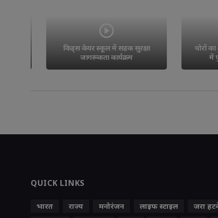
किड्स केयर स्कूल में सड़क सुरक्षा 
चोरों का आतं
जागरूकता कार्यक्रम
में पुलिस
QUICK LINKS
भारत
राज्य
मनोरंजन
लाइफ स्‍टाइल
जरा हट