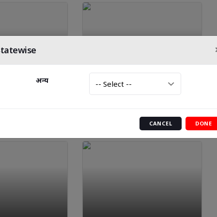
Statewise
अन्य
ान करने वाला आरोपी
थाना मेजा क्षेत्र अंतर्गत घटित घटना
, आत्महत्या मामले में
का सफल अनावरण करते हुए 03
 ने लगाया था आरोप
अभियुक्त गिरफ्तार
CANCEL
DONE