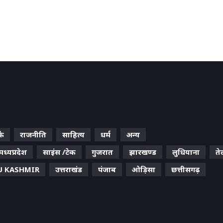
के
राजनीति
साहित्य
धर्म
अन्य
मध्यप्रदेश
साइंस /टेक
गुजरात
झारखण्ड
लुधियाना
ते
 KASHMIR
उत्तराखंड
पंजाब
ओड़िसा
छत्तीसगढ़