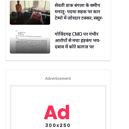
दिग्विजय सिंह ने दी बधाई
सेवती डाक बंगला के समीप
मनातू- पदमा सड़क पर कार
टेम्पो में जोरदार टक्कर, ससुर-
बहू समेत तीन जख्मी
गोविंदगढ़ CMO पर गंभीर
आरोपों से मचा हड़कंप भय-
दबाव में कोरे कागज पर
हस्ताक्षर कराने का दावा,पावती
फाड़ने का भी आरोप
Advertisement