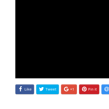
Like
Tweet
+1
Pin it