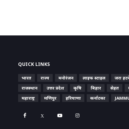
QUICK LINKS
भारत
राज्य
मनोरंजन
लाइफ स्‍टाइल
जरा हट
राजस्थान
उत्तर प्रदेश
कृषि
बिहार
सेहत
महाराष्ट्र
मणिपुर
हरियाणा
कर्नाटका
JAMMU
X