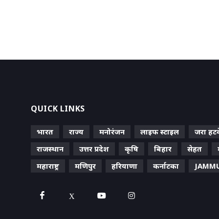
QUICK LINKS
भारत
राज्य
मनोरंजन
लाइफ स्‍टाइल
जरा हट
राजस्थान
उत्तर प्रदेश
कृषि
बिहार
सेहत
महाराष्ट्र
मणिपुर
हरियाणा
कर्नाटका
JAMMU
X