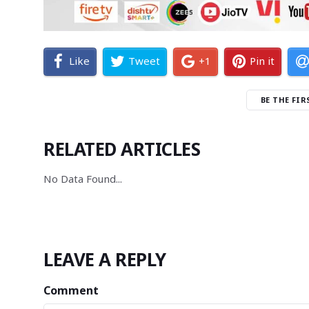
Like
Tweet
+1
Pin it
BE THE FI
RELATED ARTICLES
No Data Found... 
LEAVE A REPLY
Comment