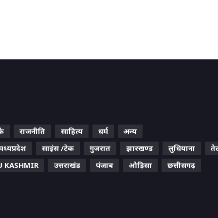
के
राजनीति
साहित्य
धर्म
अन्य
मध्यप्रदेश
साइंस /टेक
गुजरात
झारखण्ड
लुधियाना
ते
 KASHMIR
उत्तराखंड
पंजाब
ओड़िसा
छत्तीसगढ़