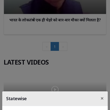
भारत के लोकतंत्र में एक ही चेहरे को बार-बार मौका क्यों मिलता है?
«
1
»
LATEST VIDEOS
×
Statewise
आनंद LCB की कार्रवाई: करमसद पंचवटी इलाके से बड़ी मात्रा में 
विदेशी..