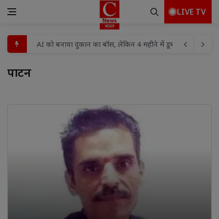
LIVE TV
AI को बनाया दुकान का बॉस, लेकिन 4 महीने में डूब गए 60 लाख रु
क्या बच्चों में ज्यादा मोबाइल चलाने से कब्ज हो सकती है? जानिए क
पाटन 
19 दिन बाद पत्नी की तहरीर पर अज्ञात के खिलाफ हत्या का मुकदमा द
खबर प्रसारित होने के बाद नगर पंचायत हरकत में आई
पंचायत स्तर पर विधिक सहायता क्लीनिक की स्थापना को लेकर बै
चिकित्सकीय परामर्श माँ और शिशु दोनों के उत्तम स्वास्थ्य के लिए अत
एक माह से सचिव विहीन रूपौली पंचायत,जिम्मेदारों की चुप्पी पर खड़े
सेमरिया में नशे के सौदागर पर पुलिस का शिकंजा, 545 नशीली टैबल
ओरियंटेशन डे का आयोजन किया गया
मिट्टी की खुशबू से मोबाइल की दुनिया तक: बदलती पीढ़ियों का सफर