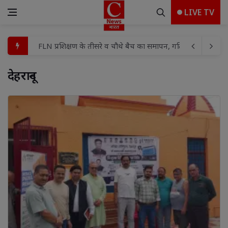
LIVE TV
बच्चों के बीच मामूली विवाद में हौसला बुलंद दबंगों ने घर में घुसकर 
शहर मंडल में भाजपा की तिरंगा यात्रा को लेकर बैठक संपन्न
देहरादून 
प्रयागराज मे माफिया अतीक अहमद के छोटे बेटे अबाँन क़ो उसके पुस्तैनी
पूर्व विधायक विजय मिश्रा की पत्नी रामलली मिश्रा को हाईकोर्ट से 
विद्या, बुद्धि और विवेक से ही कार्य की सिद्धि संभव : विशाश्री माताजी
गुढ़ में ‘मुख्यमंत्री जन विश्वास अभियान’ पर ही उठे सवाल!पार्षद ब
बोल बम के जयघोष से गूंजा क्षेत्र, अयोध्या धाम के लिए निकली कांवड़ यात
कांवड़ यात्रा मार्ग का डीएम व एसएसपी ने किया स्थलीय निरीक्षण, व्
रामपुर रेडिको खैतान फैक्ट्री में हादसा। रामपुर रेडिको खैतान फैक्ट्री म
FLN प्रशिक्षण के तीसरे व चौथे बैच का समापन, गतिविधि आधारित श