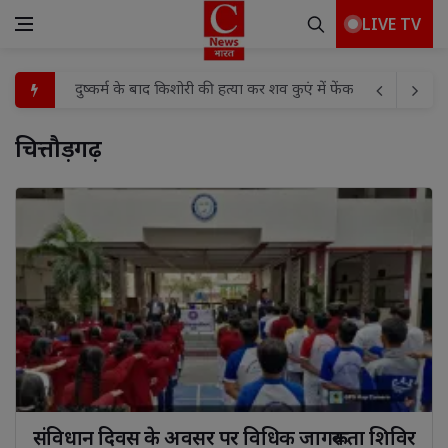
LIVE TV
दुष्कर्म के बाद किशोरी की हत्या कर शव कुएं में फेंकने के मामले में आ
साधु वेश विवाद पर लखनऊ में विरोध, सद्बुद्धि हवन के बाद पुतला द
एएस इवेंट प्लानर प्रस्तुत करेगा "झाँसी टॉप मॉडल 2026 - सीजन 5" का
चित्तौड़गढ़ 
नगर आयुक्त ने वार्ड 59 का किया औचक निरीक्षण, सफाई-अतिक्रमण 
संत व भगवंत के दर्शनों से जीवन में प्रेम दया व करुणा का भाव जागृत 
बलौदाबाजार छत्तीसगढ़ में नई तकनीक व कौशल विकास का नया अध्य
सामुदायिक स्वास्थ्य केन्द्र को मिला एक चिकित्सक, स्थानीय जनप्रतिन
रांची जिला के नगड़ी प्रखंड कार्यालय के सभागार भवन मे आने वाल
उपायुक्त मो० जावेद हुसैन ने आमजनों से निर्धारित तिथि एवं स्थल
भाजपा के निवर्तमान प्रदेश महामंत्री/एमएलसी अनूप गुप्ता का कार्यक
संविधान दिवस के अवसर पर विधिक जागरूकता शिविर 