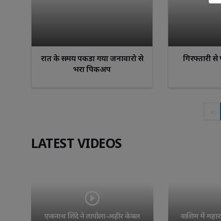
रात के समय पकडा गया जनावारो से
गिरफ्तारी से
भरा पिकअप
«
LATEST VIDEOS
एकनाथ शिंदे ने तापोला-अहीर केबल 
वाशिम में महाराष