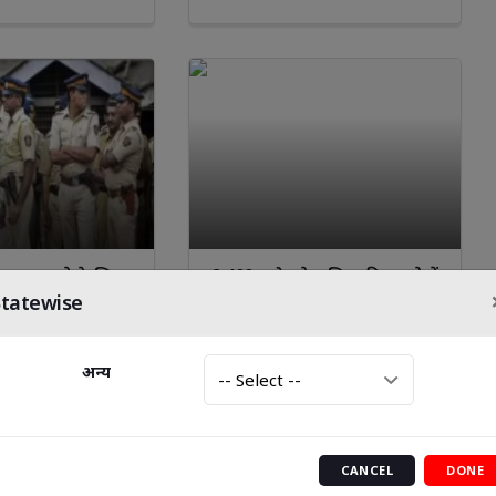
में की एंट्री
की भीड़ बढ़ी
Pisce
io
Sagittarius
Capricorn
Aquarius
कुश लगाने के लिए
2,400 करोड़ से अधिक की मामले में
 बड़ी कार्रवाई
सहकारी ऋण समिति प्रवर्तक
Statewise
गिरफ्तार।
अन्य
CANCEL
DONE