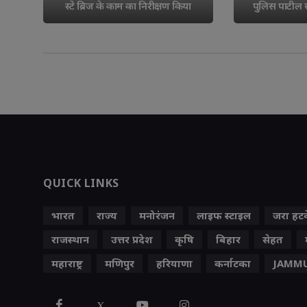
स्टे ब्रिज के काम का निरीक्षण किया
पुलिस पाटील सं
QUICK LINKS
भारत
राज्य
मनोरंजन
लाइफ स्‍टाइल
जरा हट
राजस्थान
उत्तर प्रदेश
कृषि
बिहार
सेहत
महाराष्ट्र
मणिपुर
हरियाणा
कर्नाटका
JAMMU
X