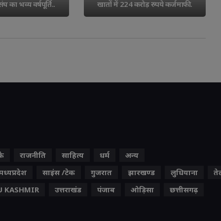
घ का भव्य वर्षपूर्ति..
खातों में 224 करोड़ रुपये कर्जमाफी..
के
राजनीति
साहित्य
धर्म
अन्य
मध्यप्रदेश
साइंस /टेक
गुजरात
झारखण्ड
लुधियाना
ते
 KASHMIR
उत्तराखंड
पंजाब
ओड़िसा
छत्तीसगढ़