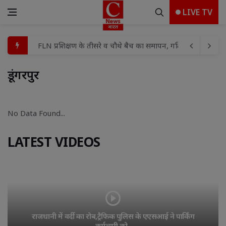
LIVE TV
FLN प्रशिक्षण के तीसरे व चौथे बैच का समापन, गतिविधि आधारित श
बच्चों के बीच मामूली विवाद में हौसला बुलंद दबंगों ने घर में घुसकर
डूंगरपुर 
शहर मंडल में भाजपा की तिरंगा यात्रा को लेकर बैठक संपन्न
प्रयागराज मे माफिया अतीक अहमद के छोटे बेटे अबाँन क़ो उसके पुस्तैनी
No Data Found... 
पूर्व विधायक विजय मिश्रा की पत्नी रामलली मिश्रा को हाईकोर्ट से 
विद्या, बुद्धि और विवेक से ही कार्य की सिद्धि संभव : विशाश्री माताजी
LATEST VIDEOS
गुढ़ में ‘मुख्यमंत्री जन विश्वास अभियान’ पर ही उठे सवाल!पार्षद ब
बोल बम के जयघोष से गूंजा क्षेत्र, अयोध्या धाम के लिए निकली कांवड़ 
आशियाना पुलिस का बड़ा गुड वर्क, अज्ञात हत्याकांड का 48 घंटे में ख
रामपुर रेडिको खैतान फैक्ट्री में हादसा। रामपुर रेडिको खैतान फैक्ट्री म
राजधानी में वर्दी का रोब,ट्रैफिक पुलिस के एएसआई ने पार्किंग 
कर्मचारी को..