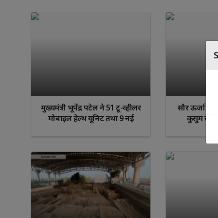
मुख्यमंत्री भूपेंद्र पटेल ने 51 टू-व्हीलर
सौर ऊर्जा ने
मोबाइल हेल्थ यूनिट तथा 9 नई
कुसुम से ब
मोबाइल हेल्थ यूनिट को फ्लैग ऑफ
अर्
करवाया