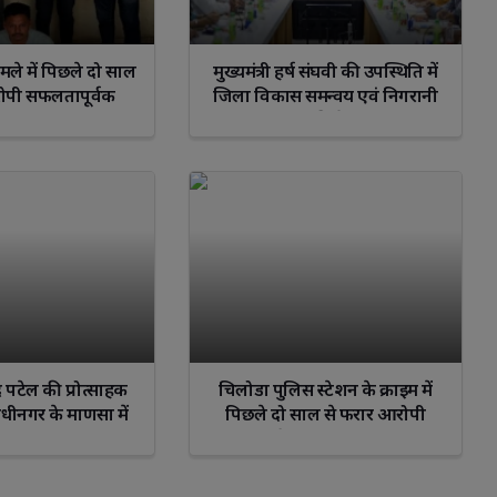
मले में पिछले दो साल
मुख्यमंत्री हर्ष संघवी की उपस्थिति में
ोपी सफलतापूर्वक
जिला विकास समन्वय एवं निगरानी
रफ्तार ।
समिति (दिशा) की बैठक आयोजित
ंद्र पटेल की प्रोत्साहक
चिलोडा पुलिस स्टेशन के क्राइम में
ांधीनगर के माणसा में
पिछले दो साल से फरार आरोपी
 दिवस का राज्य स्तरीय
वडोदरा से पकड़ा गया: गांधीनगर
 रूप से मनाया गया
क्राइम ब्रांच-2 का सफल काम