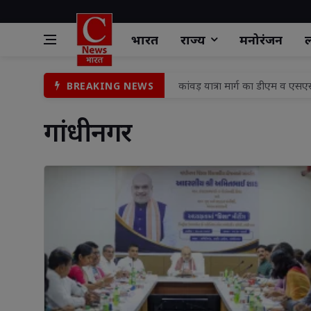
भारत
राज्य
मनोरंजन
ल
रामपुर रेडिको खैतान फैक्ट्री में हाद
BREAKING NEWS
FLN प्रशिक्षण के तीसरे व चौथे ब
गांधीनगर 
बच्चों के बीच मामूली विवाद में हौ
शहर मंडल में भाजपा की तिरंगा यात्
प्रयागराज मे माफिया अतीक अहमद के छ
पूर्व विधायक विजय मिश्रा की पत्न
विद्या, बुद्धि और विवेक से ही कार्य
गुढ़ में ‘मुख्यमंत्री जन विश्वास
बाढ़ प्रभावित परिवारों को दातागंज
कांवड़ यात्रा मार्ग का डीएम व एस