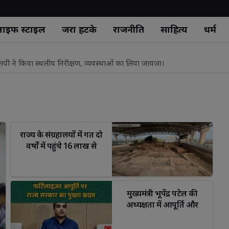
ाइफ स्‍टाइल
जरा हटके
राजनीति
साहित्य
धर्म
सा। रामपुर रेडिको खैतान फैक्ट्री में मजदूर की हुई मौत।
ैच का समापन, गतिविधि आधारित शिक्षण पर जोर
सला बुलंद दबंगों ने घर में घुसकर महिला के साथ की मारपीट, बदसलूकी पुलिस ने नहीं 
रा को लेकर बैठक संपन्न
राज्य के संग्रहालयों में गत दो 
ोटे बेटे अबाँन क़ो उसके पुस्तैनी कब्रिस्तान मे सुपुर्दे खाक
वर्षों में पहुंचे 16 लाख से
ी रामलली मिश्रा को हाईकोर्ट से बड़ी राहत, 10 साल की सजा पर रोक, जमानत मंजूर
अधिक आगंतुक
 की सिद्धि संभव : विशाश्री माताजी
 अभियान’ पर ही उठे सवाल!पार्षद बोले—जनता की नहीं सुनी तो कैसा जन विश्वास?
मुख्यमंत्री भूपेंद्र पटेल की 
अध्यक्षता में आपूर्ति और
 विधायक ने वितरित की राहत सामग्री।
अफवाह नियंत्रण को लेकर
अहम बैठक
एसपी ने किया स्थलीय निरीक्षण, व्यवस्थाओं का लिया जायजा।