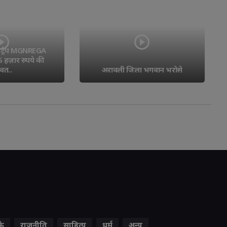
आणंद डिस्ट्रिक्ट फ़ूड सेफ़्टी डिपार्टमेंट 
ला भगवान भरोसे
ने एनालॉग पनीर, चीज़ और बटर की..
के
राजनीति
साहित्य
धर्म
अन्य