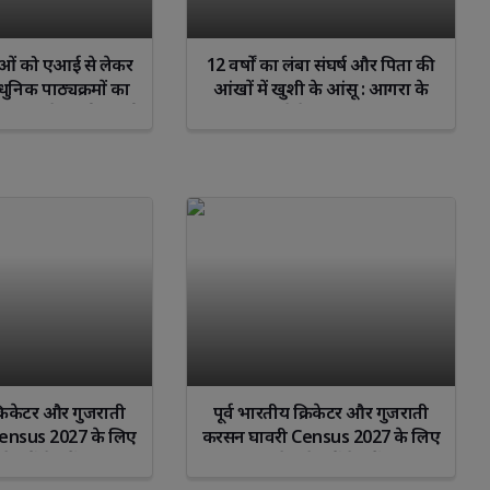
ाओं को एआई से लेकर
12 वर्षों का लंबा संघर्ष और पिता की
धुनिक पाठ्यक्रमों का
आंखों में खुशी के आंसू : आगरा के
षण: राज्य के आईटीआई
मासूम बच्चे के लिए अहमदाबाद
ए गए नए पाठ्यक्रम
सिविल अस्पताल बना ‘देवदूत’
क्रिकेटर और गुजराती
पूर्व भारतीय क्रिकेटर और गुजराती
ensus 2027 के लिए
करसन घावरी Census 2027 के लिए
ेस कैंपेन में शामिल
पब्लिक अवेयरनेस कैंपेन में शामिल
हुए
हुए