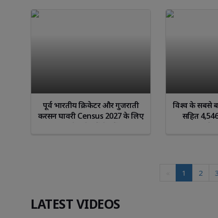
पूर्व भारतीय क्रिकेटर और गुजराती
विश्व के सबसे 
करसन घावरी Census 2027 के लिए
सहित 4,546
पब्लिक अवेयरनेस कैंपेन में शामिल
परियोजनाओं का
हुए
5 लाख उपभ
«
1
2
LATEST VIDEOS