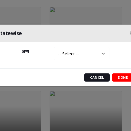
Statewise
अन्य
 बदला जीवन : पीएम-
ट्रैफिक नियमों का सख्ती से पालन
दल रहा है ग्रामीण
करने की राज्य के पुलिस महानिदेशक
थव्यवस्था
की अपील
CANCEL
DONE