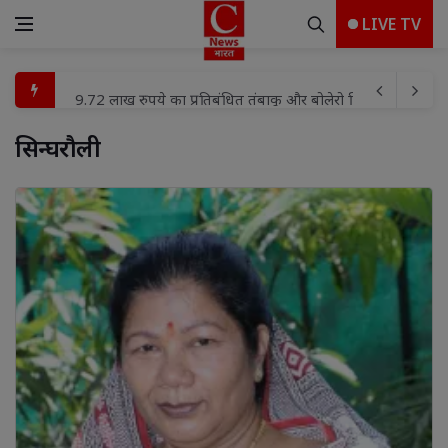
LIVE TV
राजधानी रांची विधान सभा थाना छेत्र के अंतर्गत नया सराय ब्रांड क्लब 
तरहसी पुलिस ने वृद्ध को मिलवाया परिवार से
सिन्घरौली 
ग्रामीणों का फूटा गुस्सा, पीडब्ल्यूडी से तत्काल मरम्मत की मांग; विभ
छत्तीसगढ़ में पर्यावरण संरक्षण और हरियाली बढ़ाने के उद्देश्य से 
राष्ट्रीय जनता दल की नई कमेटी के गठन को लेकर प्रक्रिया तेज - युव
अखण्ड ब्राह्मण महासभा ने शोकसभा आयोजित कर श्रीमती राजेश्वरी दे
48.64 करोड़ की सड़क पर जलभराव का संकट, गलत लेवलिंग से बीच
नाबालिग को बहला-फुसलाकर ले जाने व दुष्कर्म का आरोपी गिरफ्तार
रजिस्ट्री व्यवस्था में बदलाव का विरोध मोहनलालगंज बार एसोसिएशन
9.72 लाख रुपये का प्रतिबंधित तंबाकू और बोलेरो पिकअप वाहन जब्