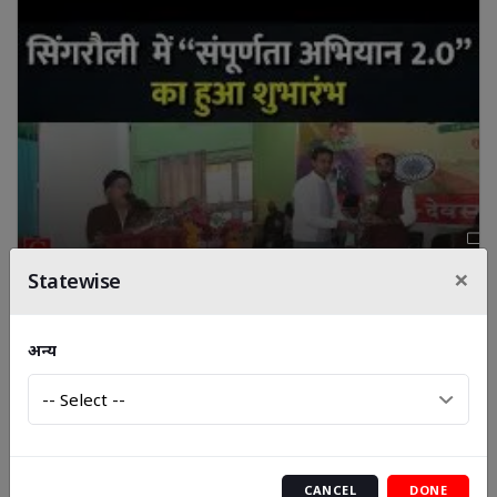
×
Statewise
आकांक्षी ब्लॉक देवसर में “संपूर्णता अभियान 2.0” का शुभारंभ,
अन्य
विधायक ने दिलाई शपथ || Cnews Bharat
CANCEL
DONE