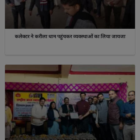
कलेक्‍टर ने करीला धाम पहुंचकर व्‍यवस्‍थाओं का लिया जायजा