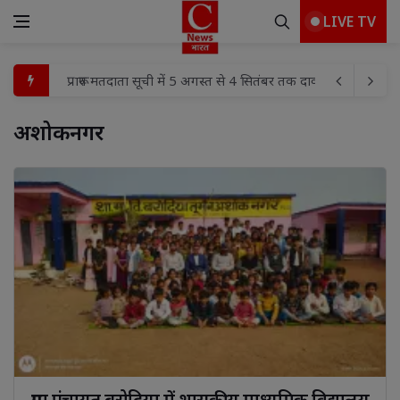
LIVE TV
दवा वितरण केंद्र बढ़ाने, पैथोलॉजी व्यवस्था सुधारने और अस्पताल को 
स्वतंत्रता दिवस समारोह की तैयारियों का उपायुक्त ने लिया जायजा
अशोकनगर 
नाबालिगों द्वारा वाहन चलाने पर सख्ती, 09 प्रकरणों में पालकों के व
बारिश आते ही शरीर में दर्द क्यों बढ़ जाता है? जानें कारण और उपाय
'बेस्ट जवान' और 'बेस्ट टर्नआउट ऑफ द वीक' पुरस्कार देकर बढ़ाया 
नाबालिग की अभिरक्षा तय करने का अधिकार SDM को नहीं
48 घंटे में एचबीआई बिग बाजार चोरी का खुलासा, शातिर चोर गिरफ्त
Posture India एवं ‘Healthy Surgeons’ जागरूकता कार्यक्रम, म
मदनापुर पुलिस ने हत्या के प्रयास से सम्बन्धित 02 अभियुक्तों को कि
प्रारूप मतदाता सूची में 5 अगस्त से 4 सितंबर तक दावा एवं आपत्ति प्र
ग्राम पंचायत बरोदिया में शासकीय माध्यमिक विद्यालय 