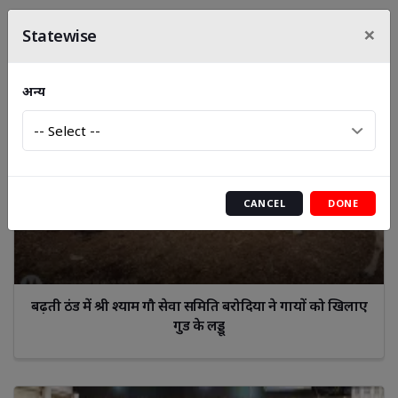
×
Statewise
अन्य
CANCEL
DONE
बढ़ती ठंड में श्री श्याम गौ सेवा समिति बरोदिया ने गायों को खिलाए
गुड के लड्डू