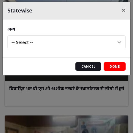
×
Statewise
अन्य
CANCEL
DONE
विवादित भ्रष्ट बी एम ओ अशोक नरवरे के स्थानांतरण से लोगो में हर्ष