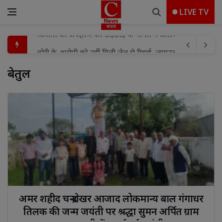
LIVE TV
चोरी के आरोपी को नहीं मिली जेल से रिहाई, जमानत अर्जी खारिज
गोली मारकर हत्या के मामले में तीन को आजीवन कारावास
वरिष्ठ पुलिस अधीक्षक झाँसी द्वारा ड्यूटी के दौरान बारिश से बचने 
बेतुल 
एसएसपी झाँसी द्वारा शुक्रवार परेड, पुलिस लाइन एवं विभिन्न शाखाओ
महाराजगंज पुलिस अधीक्षक शक्ति मोहन अवस्थी ने 85 पुलिसकर्मी क
शिवनगर में निःशुल्क स्वास्थ्य शिविर का आयोजन, सैकड़ों लोगों ने कराय
जिले में सरकारी कार्यालयों से प्रीपेड बिजली व्यवस्था की शुरुआत:
राष्ट्र के लिए मध्यस्थता अभियान-3.0' का झांसी में शुभारंभ, समझौते
9 से 17 अगस्त के बीच 'हर घर तिरंगा अभियान का होगा भव्य आयोजन
किशोरी का अपहरण कर छेड़छाड़ के मामले में आरोपी का जमानत प्रार्थ
अमर शहीद चन्द्रशेखर आजाद लोकमान्य बाल गंगाधर 
तिलक की जन्म जयंती पर श्रद्धा सुमन अर्पित ग्राम