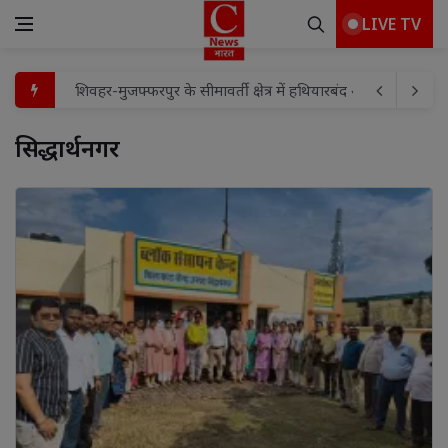
LIVE TV
खंड शिक्षा अधिकारी नीतू वर्मा ने उच्च प्राथमिक विद्यालय बूढ़ी का
शिक्षक संगोष्ठी का हुआ आयोजन
सिद्धार्थनगर 
साइबर ठगी में लिप्त कटेरा क्षेत्र के 23 ठगो के खिलाफ मामला दर
विश्व आदिवासी दिवस की हार्दिक शुभकामनाएं एवं जोहार
कांवड़ यात्रा की तैयारियों को लेकर आज होगी महत्वपूर्ण बैठक, शिव
हर घर तिरंगा अभियान का साइकिल रैली से हुआ शुभारंभ
99 घंटे के धरना आंदोलन के बाद सात किसानों के खिलाफ दर्ज मामलों
बादलपुर पुलिस ने दो वांछित अभियुक्तों को किया गिरफ्तार
कांवड़ यात्रा को लेकर पुलिस का सघन निरीक्षण, श्रद्धालुओं की सुरक्षा 
शिवहर-मुजफ्फरपुर के सीमावर्ती क्षेत्र में हथियारबंद अपराधियों का