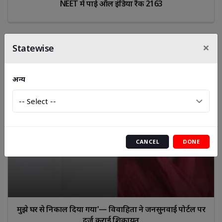
NEET में पाई ऑल इंडिया रैंक 2163
×
Statewise
अन्य
CANCEL
DONE
मुझे घर से निकाल दिया गया'— विवाहिता ने जनसुनवाई पोर्टल पर
दर्ज कराई शिकायत