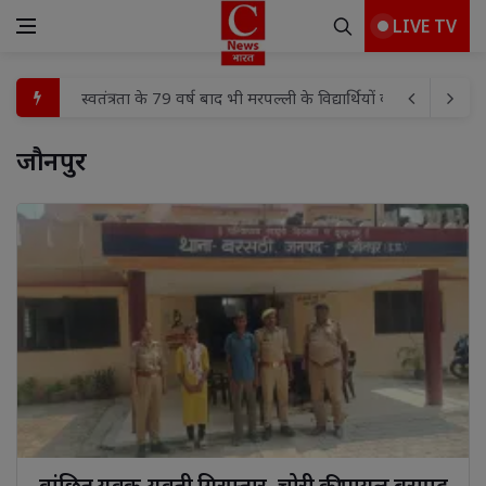
LIVE TV
बादलपुर पुलिस ने दो वांछित अभियुक्तों को किया गिरफ्तार
कांवड़ यात्रा को लेकर पुलिस का सघन निरीक्षण, श्रद्धालुओं की सुरक्षा 
जौनपुर 
शिवहर-मुजफ्फरपुर के सीमावर्ती क्षेत्र में हथियारबंद अपराधियों का
खंड शिक्षा अधिकारी नीतू वर्मा ने उच्च प्राथमिक विद्यालय बूढ़ी का
शिक्षक संगोष्ठी का हुआ आयोजन
साइबर ठगी में लिप्त कटेरा क्षेत्र के 23 ठगो के खिलाफ मामला दर
विश्व आदिवासी दिवस की हार्दिक शुभकामनाएं एवं जोहार
कुशियरां में तेज रफ्तार कार का कहर, दो लोग गंभीर घायल
भगवान का घर गंदा,अपना घर साफ,हे मानव तेरा, ये कैसा इंसाफ
स्वतंत्रता के 79 वर्ष बाद भी मरपल्ली के विद्यार्थियों का भविष्य अंधका
वांछित युवक-युवती गिरफ्तार, चोरी की पायल बरामद