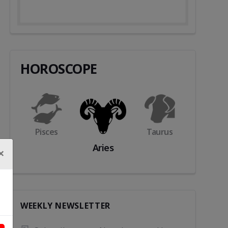
सड़क सुरक्षा पर डीएम का बड़ा 
SIR प्रक्रिया पर कांग्रेस 
एक्शन, ब्लैक स्पॉट होंगे सुरक्षित,
निगरानी, प्रदेश मुख्यालय मे
ओवरलोडिंग..
रूम..
HOROSCOPE
s
Aries
Gemini
Cance
Taurus
×
WEEKLY NEWSLETTER