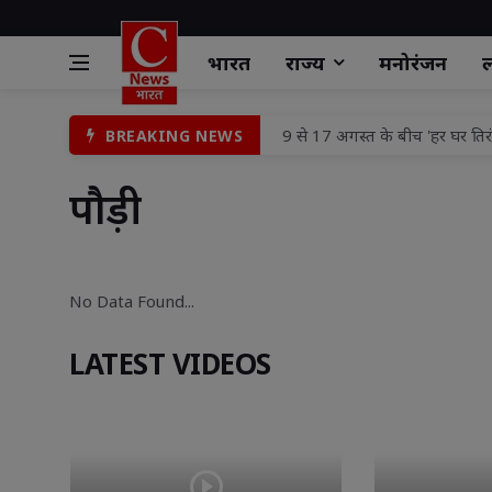
भारत
राज्य
मनोरंजन
ल
9 से 17 अगस्त के बीच 'हर घर ति
BREAKING NEWS
किशोरी का अपहरण कर छेड़छाड़ के म
चोरी के आरोपी को नहीं मिली जेल 
पौड़ी 
गोली मारकर हत्या के मामले में 
वरिष्ठ पुलिस अधीक्षक झाँसी द्वार
No Data Found... 
एसएसपी झाँसी द्वारा शुक्रवार परे
महाराजगंज पुलिस अधीक्षक शक्ति 
LATEST VIDEOS
शिवनगर में निःशुल्क स्वास्थ्य शिवि
जिले में सरकारी कार्यालयों से प्
राष्ट्र के लिए मध्यस्थता अभियान-3