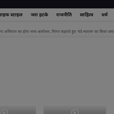
ाइफ स्‍टाइल
जरा हटके
राजनीति
साहित्य
धर्म
रंगा अभियान का होगा भव्य आयोजन, तिरंगा फहराते हुए 'वंदे मातरम' का किया जा
ामले में आरोपी का जमानत प्रार्थना पत्र निरस्त
से रिहाई, जमानत अर्जी खारिज
तीन को आजीवन कारावास
ा ड्यूटी के दौरान बारिश से बचने के लिए यातायात पुलिसकर्मियों को वितरित किए गए 
ड, पुलिस लाइन एवं विभिन्न शाखाओं का निरीक्षण कर दिए आवश्यक दिशा-निर्देश
मोहन अवस्थी ने 85 पुलिसकर्मी को किया लाइन हाजिर, महकमे में हड़कंप
र का आयोजन, सैकड़ों लोगों ने कराया स्वास्थ्य परीक्षण
रीपेड बिजली व्यवस्था की शुरुआत:आयुष और परिवहन विभाग ने कराया पहला रिचार्ज पा
.0' का झांसी में शुभारंभ, समझौते से होगा लंबित मुकदमों का निस्तारण