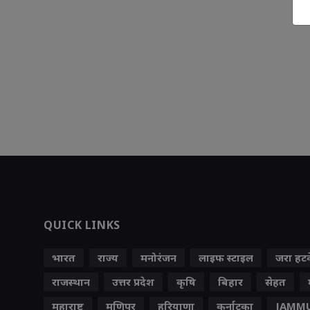
QUICK LINKS
भारत
राज्य
मनोरंजन
लाइफ स्‍टाइल
जरा हट
राजस्थान
उत्तर प्रदेश
कृषि
बिहार
सेहत
महाराष्ट्र
मणिपुर
हरियाणा
कर्नाटका
JAMMU