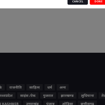
CANCEL
DONE
के
राजनीति
साहित्य
धर्म
अन्य
मध्यप्रदेश
साइंस /टेक
गुजरात
झारखण्ड
लुधियाना
ते
 KASHMIR
उत्तराखंड
पंजाब
ओड़िसा
छत्तीसगढ़