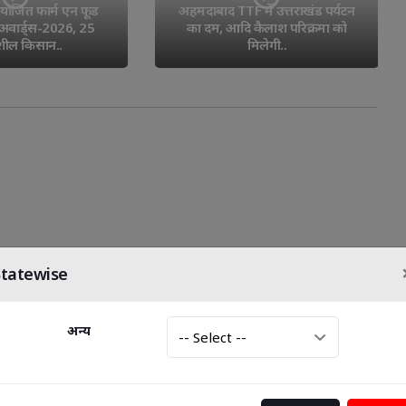
ें उत्तराखंड पर्यटन 
भाजपा कॉल सेंटरों के जरिए फर्जी 
कैलाश परिक्रमा को
फॉर्म-7 दाखिल कर वैध मतदाताओं
मिलेगी..
के..
io
Sagittarius
Capricorn
Aquarius
Pisce
Statewise
अन्य