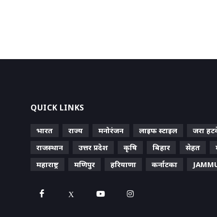
QUICK LINKS
भारत
राज्य
मनोरंजन
लाइफ स्‍टाइल
जरा हट
राजस्थान
उत्तर प्रदेश
कृषि
बिहार
सेहत
महाराष्ट्र
मणिपुर
हरियाणा
कर्नाटका
JAMMU
X