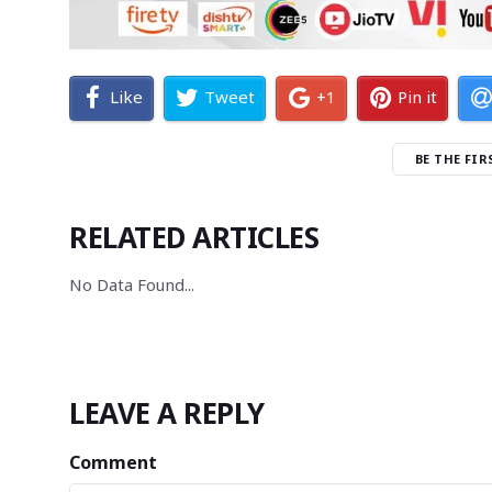
Like
Tweet
+1
Pin it
BE THE FI
RELATED ARTICLES
No Data Found... 
LEAVE A REPLY
Comment