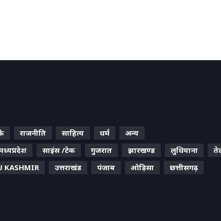
के
राजनीति
साहित्य
धर्म
अन्य
मध्यप्रदेश
साइंस /टेक
गुजरात
झारखण्ड
लुधियाना
ते
 KASHMIR
उत्तराखंड
पंजाब
ओड़िसा
छत्तीसगढ़