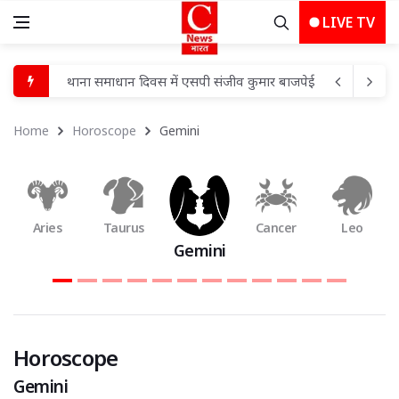
LIVE TV
थाना समाधान दिवस में एसपी संजीव कुमार बाजपेई ने सुनीं फरियादिय
बंकी के प्राथमिक विद्यालय फरेस्तीपुर में "एक पेड़ मां के नाम" अ
Home
Horoscope
Gemini 
बाराबंकी में मोहम्मदपुर खाला पुलिस की बड़ी सफलता: सीरियल चोर 
संक्रामक रोगों से बचाव को लेकर स्वास्थ्य विभाग सक्रिय, डूंडी गांव मे
कामिका एकादशी 2026: जानिए व्रत की तारीख, पूजा विधि, महत्
Aries
Taurus
Cancer
Leo
मेरठ में कांवड़ियों के स्वागत को पहुंचे सीएम योगी, दुल्हैड़ा चुंगी पर हुई 
Gemini
जब भारत ने कहा—“करो या मरो”
हर घर तिरंगा-हर दुकान तिरंगा अभियान चलाएगा कैट
सात वार्डों में विकास कार्यों को मिली रफ्तार, महापौर अलका बाघमा
Horoscope 
पेड़ से टकराई पुलिस जीप, चालक की मौत, दारोगा समेत तीन जख्मी ब
Gemini