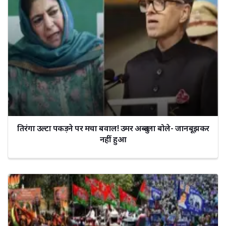
तिरंगा उल्टा पकड़ने पर मचा बवाल! उमर अब्दुल्ला बोले- जानबूझकर
नहीं हुआ