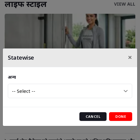
लाइफ स्‍टाइल
VIEW ALL
×
Statewise
घर पर वॉकिंग और फिटनेस का बढ़ता ट्रेंड: बिना जिम
अन्य
जाए खुद को फिट रखने का आसान तरीका
अगर कर रहे हैं बारिश में रोड ट्रिप प्लान, तो पहले जान लें ये बातें
CANCEL
DONE