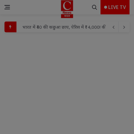
LIVE TV
बाढ़ प्रभावित परिवारों को दातागंज विधायक ने वितरित की राहत सामग
कांवड़ यात्रा मार्ग का डीएम व एसएसपी ने किया स्थलीय निरीक्षण, व
रामपुर रेडिको खैतान फैक्ट्री में हादसा। रामपुर रेडिको खैतान फैक्ट्री म
FLN प्रशिक्षण के तीसरे व चौथे बैच का समापन, गतिविधि आधारित श
बच्चों के बीच मामूली विवाद में हौसला बुलंद दबंगों ने घर में घुसकर
शहर मंडल में भाजपा की तिरंगा यात्रा को लेकर बैठक संपन्न
प्रयागराज मे माफिया अतीक अहमद के छोटे बेटे अबाँन क़ो उसके पुस्तैनी
Monsoon Hair Fall रोकने के आसान उपाय: ऐसे रखें बालों का ख्
9 अगस्त: नेताओं की गिरफ्तारी, लेकिन आंदोलन नहीं रुका
भारत में ₹40 की कछुआ छाप, पेरिस में ₹14,000! कीमत सुनकर आप भी 