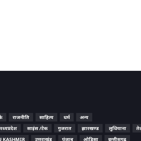
के
राजनीति
साहित्य
धर्म
अन्य
मध्यप्रदेश
साइंस /टेक
गुजरात
झारखण्ड
लुधियाना
ते
 KASHMIR
उत्तराखंड
पंजाब
ओड़िसा
छत्तीसगढ़