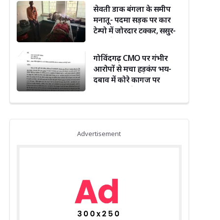
दिग्विजय सिंह ने दी बधाई
सेवती डाक बंगला के समीप
मनातू- पदमा सड़क पर कार
टेम्पो में जोरदार टक्कर, ससुर-
बहू समेत तीन जख्मी
गोविंदगढ़ CMO पर गंभीर
आरोपों से मचा हड़कंप भय-
दबाव में कोरे कागज पर
हस्ताक्षर कराने का दावा,पावती
फाड़ने का भी आरोप
Advertisement