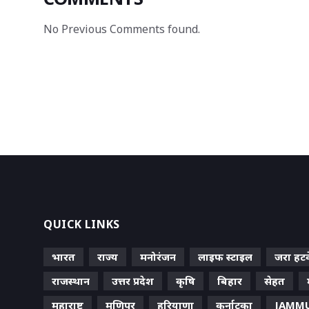
No Previous Comments found.
QUICK LINKS
भारत
राज्य
मनोरंजन
लाइफ स्‍टाइल
जरा हट
राजस्थान
उत्तर प्रदेश
कृषि
बिहार
सेहत
महाराष्ट्र
मणिपुर
हरियाणा
कर्नाटका
JAMMU