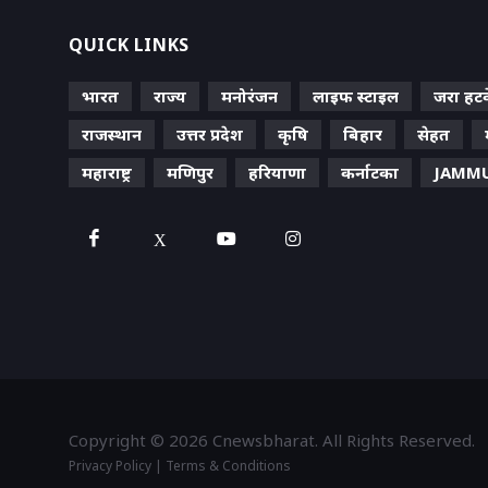
QUICK LINKS
भारत
राज्य
मनोरंजन
लाइफ स्‍टाइल
जरा हट
राजस्थान
उत्तर प्रदेश
कृषि
बिहार
सेहत
महाराष्ट्र
मणिपुर
हरियाणा
कर्नाटका
JAMMU
X
Copyright © 2026 Cnewsbharat. All Rights Reserved.
Privacy Policy
| 
Terms & Conditions