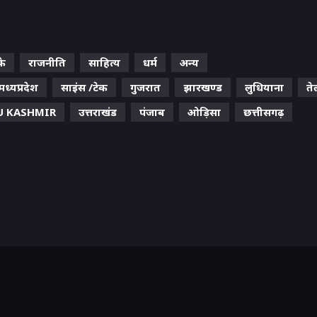
के
राजनीति
साहित्य
धर्म
अन्य
मध्यप्रदेश
साइंस /टेक
गुजरात
झारखण्ड
लुधियाना
ते
 KASHMIR
उत्तराखंड
पंजाब
ओड़िसा
छत्तीसगढ़