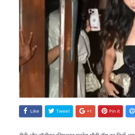
Like
Tweet
+1
Pin it