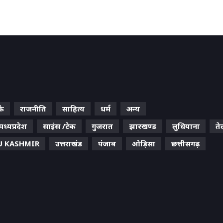
के
राजनीति
साहित्य
धर्म
अन्य
मध्यप्रदेश
साइंस /टेक
गुजरात
झारखण्ड
लुधियाना
ते
 KASHMIR
उत्तराखंड
पंजाब
ओड़िसा
छत्तीसगढ़