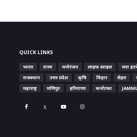
QUICK LINKS
भारत
राज्य
मनोरंजन
लाइफ स्‍टाइल
जरा हट
राजस्थान
उत्तर प्रदेश
कृषि
बिहार
सेहत
महाराष्ट्र
मणिपुर
हरियाणा
कर्नाटका
JAMMU
X