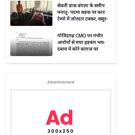
दिग्विजय सिंह ने दी बधाई
सेवती डाक बंगला के समीप
मनातू- पदमा सड़क पर कार
टेम्पो में जोरदार टक्कर, ससुर-
बहू समेत तीन जख्मी
गोविंदगढ़ CMO पर गंभीर
आरोपों से मचा हड़कंप भय-
दबाव में कोरे कागज पर
हस्ताक्षर कराने का दावा,पावती
फाड़ने का भी आरोप
Advertisement