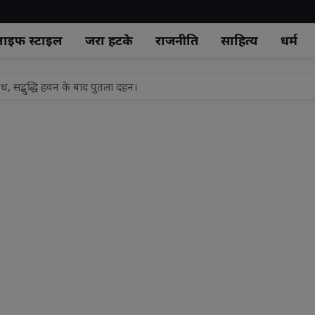
ाइफ स्‍टाइल
जरा हटके
राजनीति
साहित्य
धर्म
, सद्बुद्धि हवन के बाद पुतला दहन।
झाँसी टॉप मॉडल 2026 - सीजन 5" का भव्य ग्रैंड फिनाले.
 औचक निरीक्षण, सफाई-अतिक्रमण पर दिए सख्त निर्देश
ं प्रेम दया व करुणा का भाव जागृत होता है: विशाश्री माताजी
कनीक व कौशल विकास का नया अध्याय, 500 करोड़ रुपये से बदलेगी राज्य की डिज
ला एक चिकित्सक, स्थानीय जनप्रतिनिधियों ने किया स्वागत
यालय के सभागार भवन मे आने वाले 15 अगस्त की तैयारी को लेकर प्रखंड विकास प
नों से निर्धारित तिथि एवं स्थल पर पहुंचकर विशेष शिविर का लाभ उठाने की अपील
्री/एमएलसी अनूप गुप्ता का कार्यकर्ताओं ने मनाया जन्मदिवस
 शव कुएं में फेंकने के मामले में आरोपी को नहीं मिली जेल से रिहाई , जमानत प्रार्थनाप