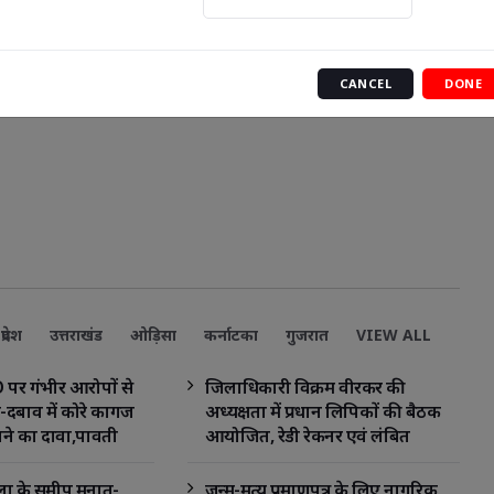
CANCEL
DONE
प्रदेश
उत्तराखंड
ओड़िसा
कर्नाटका
गुजरात
VIEW ALL
 पर गंभीर आरोपों से
जिलाधिकारी विक्रम वीरकर की
-दबाव में कोरे कागज
अध्यक्षता में प्रधान लिपिकों की बैठक
राने का दावा,पावती
आयोजित, रेडी रेकनर एवं लंबित
आरोप
संचिकाओं की समीक्षा
ला के समीप मनातू-
जन्म-मृत्यु प्रमाणपत्र के लिए नागरिक