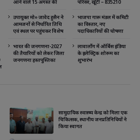
आने वाले 15 अगस्त की 
परिसर, खूँटी – 835210
तैयारी को लेकर प्रखंड
(झारखण्ड)
विकास पदाधिकारी दीपाली
उपायुक्त मो० जावेद हुसैन ने
भाजपा गारू मंडल में कमिटी
भगत की अध्यक्षता की एक
आमजनों से निर्धारित तिथि
का विस्तार, नए
अहम बैठक
एवं स्थल पर पहुंचकर विशेष
पदाधिकारियों की घोषणा
शिविर का लाभ उठाने की
अपील की
भारत की जनगणना-2027
लावालौंग में ऑर्बिस इंडिया
की तैयारियों को लेकर जिला
के इलेक्ट्रिक शोरूम का
hatsApp
Facebook
WhatsApp
जनगणना हस्तपुस्तिका
शुभारंभ
ल
(DCHB) निर्माण हेतु दो
दिवसीय प्रशिक्षण सम्पन्न
सामुदायिक स्वास्थ्य केन्द्र को मिला एक
चिकित्सक, स्थानीय जनप्रतिनिधियों ने
Pisce
io
Sagittarius
Capricorn
Aquarius
किया स्वागत