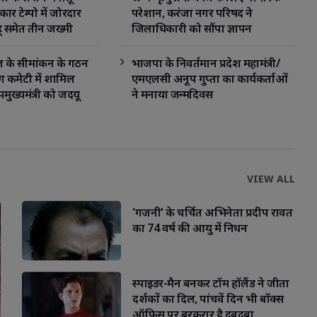
र टेम्पो में जोरदार
परेशान, करंजा नगर परिषद ने
ू समेत तीन जख्मी
जिलाधिकारी को सौंपा ज्ञापन
ंचल के सीमांकन के गठन
भाजपा के निवर्तमान प्रदेश महामंत्री/
 कमेटी में शामिल
एमएलसी अनूप गुप्ता का कार्यकर्ताओं
ुख्यमंत्री को जदयू
ने मनाया जन्मदिवस
िंह ने दी बधाई
VIEW ALL
'गजनी' के चर्चित अभिनेता प्रदीप रावत
का 74 वर्ष की आयु में निधन
स्पाइडर-मैन बनकर टॉम हॉलैंड ने जीता
दर्शकों का दिल, पांचवें दिन भी बॉक्स
ऑफिस पर बरकरार है दबदबा