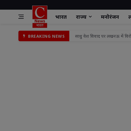
भारत
राज्य
मनोरंजन
ल
साधु वेश विवाद पर लखनऊ में विरोध
BREAKING NEWS
एएस इवेंट प्लानर प्रस्तुत करेगा "
नगर आयुक्त ने वार्ड 59 का किया
संत व भगवंत के दर्शनों से जीवन मे
बलौदाबाजार छत्तीसगढ़ में नई त
सामुदायिक स्वास्थ्य केन्द्र को मि
रांची जिला के नगड़ी प्रखंड कार्
उपायुक्त मो० जावेद हुसैन ने आमज
भाजपा के निवर्तमान प्रदेश महामंत
दुष्कर्म के बाद किशोरी की हत्या कर