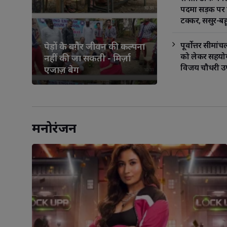
पदमा सड़क पर का
टक्कर, ससुर-बह
पूर्वोत्तर सीमा
पेड़ों के बग़ैर जीवन की कल्पना
को लेकर सहयोग
नहीं की जा सकती - मिर्ज़ा
विजय चौधरी उपम
एजाज़ बेग
नेता दिग्विजय स
मनोरंजन