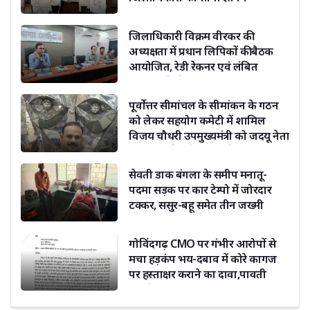
जिलाधिकारी विक्रम वीरकर की
अध्यक्षता में प्रधान लिपिकों की बैठक
आयोजित, रेडी रेकनर एवं लंबित
संचिकाओं की समीक्षा
पूर्वोत्तर सीमांचल के सीमांकन के गठन
को लेकर सहयोग कमेटी में शामिल
विजय चौधरी उपमुख्यमंत्री को जदयू नेता
दिग्विजय सिंह ने दी बधाई
सेवती डाक बंगला के समीप मनातू-
पदमा सड़क पर कार टेम्पो में जोरदार
टक्कर, ससुर-बहू समेत तीन जख्मी
गोविंदगढ़ CMO पर गंभीर आरोपों से
मचा हड़कंप भय-दबाव में कोरे कागज
पर हस्ताक्षर कराने का दावा,पावती
फाड़ने का भी आरोप