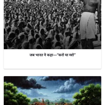
जब भारत ने कहा—“करो या मरो”