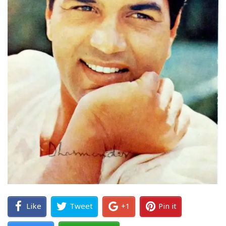
Like
Tweet
+1
Pin it