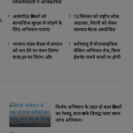
जिलाधिकारी ने अधिकारियों
के साथ की बैठक।
असंगठित श्रमिकों को
12 सितंबर को राष्ट्रीय लोक
0
सामाजिक सुरक्षा से जोड़ने के
अदालत, तैयारी को लेकर
लिए अभियान चलाएं:
समन्वय बैठक आयोजित
जिलाधिकारी
Pisce
io
Sagittarius
Capricorn
Aquarius
भाजपा मंडल बैठक में संगठन
बारियातू में मोटरसाइकिल
को धार देने पर मंथन तिरंगा
चेकिंग अभियान तेज, बिना
यात्रा,हर घर तिरंगा और
हेलमेट चलने वालों पर होगी
कलश यात्रा की तैयारियों पर
कार्रवाई
बनी रणनीति
विशेष अभियान के तहत दो बाल श्रमिकों
का रेस्क्यू, बाल श्रम के विरुद्ध चला सघन
जांच अभियान।