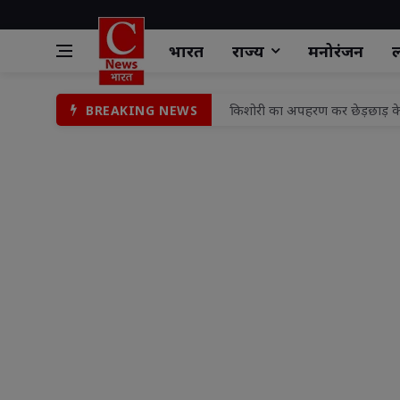
भारत
राज्य
मनोरंजन
ल
किशोरी का अपहरण कर छेड़छाड़ के म
BREAKING NEWS
चोरी के आरोपी को नहीं मिली जेल 
गोली मारकर हत्या के मामले में 
वरिष्ठ पुलिस अधीक्षक झाँसी द्वार
एसएसपी झाँसी द्वारा शुक्रवार परे
शिवनगर में निःशुल्क स्वास्थ्य शिवि
जिले में सरकारी कार्यालयों से प्
जिला पुस्तकालय को कोचिंग एसोसिएश
राष्ट्र के लिए मध्यस्थता अभियान-3
9 से 17 अगस्त के बीच 'हर घर ति