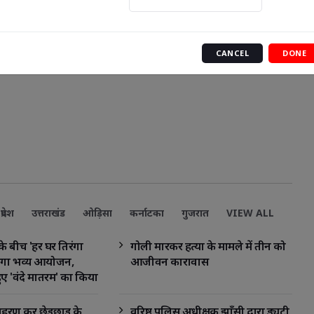
CANCEL
DONE
प्रदेश
उत्तराखंड
ओड़िसा
कर्नाटका
गुजरात
VIEW ALL
के बीच 'हर घर तिरंगा
गोली मारकर हत्या के मामले में तीन को
गा भव्य आयोजन,
आजीवन कारावास
ुए 'वंदे मातरम' का किया
रण कर छेड़छाड़ के
वरिष्ठ पुलिस अधीक्षक झाँसी द्वारा ड्यूटी