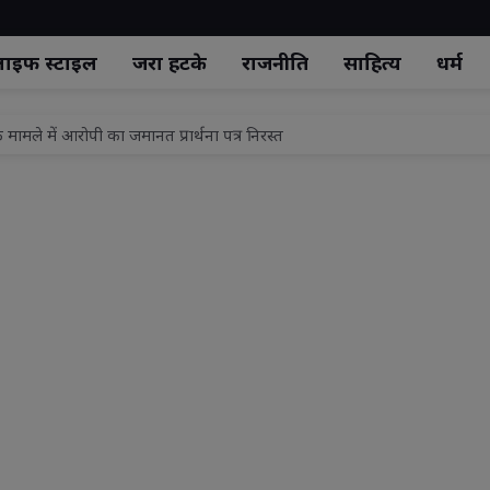
ाइफ स्‍टाइल
जरा हटके
राजनीति
साहित्य
धर्म
ामले में आरोपी का जमानत प्रार्थना पत्र निरस्त
से रिहाई, जमानत अर्जी खारिज
तीन को आजीवन कारावास
ा ड्यूटी के दौरान बारिश से बचने के लिए यातायात पुलिसकर्मियों को वितरित किए गए 
ड, पुलिस लाइन एवं विभिन्न शाखाओं का निरीक्षण कर दिए आवश्यक दिशा-निर्देश
र का आयोजन, सैकड़ों लोगों ने कराया स्वास्थ्य परीक्षण
रीपेड बिजली व्यवस्था की शुरुआत:आयुष और परिवहन विभाग ने कराया पहला रिचार्ज पा
न ने भेंट कीं 2500 से अधिक पुस्तकें डीडीसी बोलीं विद्यार्थियों के भविष्य निर्
.0' का झांसी में शुभारंभ, समझौते से होगा लंबित मुकदमों का निस्तारण
रंगा अभियान का होगा भव्य आयोजन, तिरंगा फहराते हुए 'वंदे मातरम' का किया जा