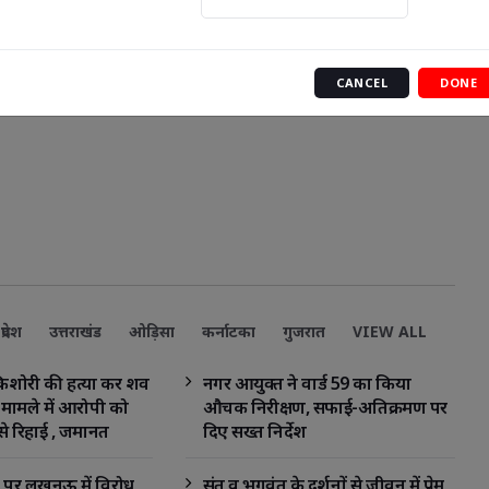
CANCEL
DONE
प्रदेश
उत्तराखंड
ओड़िसा
कर्नाटका
गुजरात
VIEW ALL
द किशोरी की हत्या कर शव
नगर आयुक्त ने वार्ड 59 का किया
के मामले में आरोपी को
औचक निरीक्षण, सफाई-अतिक्रमण पर
से रिहाई , जमानत
दिए सख्त निर्देश
्त
द पर लखनऊ में विरोध,
संत व भगवंत के दर्शनों से जीवन में प्रेम