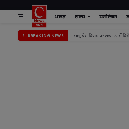
भारत
राज्य
मनोरंजन
ल
साधु वेश विवाद पर लखनऊ में विरोध
BREAKING NEWS
एएस इवेंट प्लानर प्रस्तुत करेगा "
नगर आयुक्त ने वार्ड 59 का किया
संत व भगवंत के दर्शनों से जीवन मे
बलौदाबाजार छत्तीसगढ़ में नई त
सामुदायिक स्वास्थ्य केन्द्र को मि
रांची जिला के नगड़ी प्रखंड कार्
उपायुक्त मो० जावेद हुसैन ने आमज
भाजपा के निवर्तमान प्रदेश महामंत
दुष्कर्म के बाद किशोरी की हत्या कर