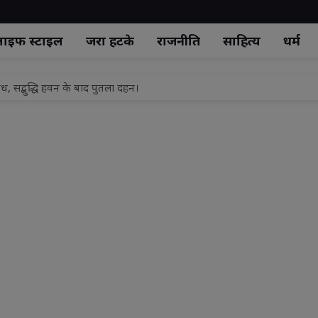
ाइफ स्‍टाइल
जरा हटके
राजनीति
साहित्य
धर्म
, सद्बुद्धि हवन के बाद पुतला दहन।
झाँसी टॉप मॉडल 2026 - सीजन 5" का भव्य ग्रैंड फिनाले.
 औचक निरीक्षण, सफाई-अतिक्रमण पर दिए सख्त निर्देश
ं प्रेम दया व करुणा का भाव जागृत होता है: विशाश्री माताजी
कनीक व कौशल विकास का नया अध्याय, 500 करोड़ रुपये से बदलेगी राज्य की डिज
ला एक चिकित्सक, स्थानीय जनप्रतिनिधियों ने किया स्वागत
यालय के सभागार भवन मे आने वाले 15 अगस्त की तैयारी को लेकर प्रखंड विकास प
नों से निर्धारित तिथि एवं स्थल पर पहुंचकर विशेष शिविर का लाभ उठाने की अपील
्री/एमएलसी अनूप गुप्ता का कार्यकर्ताओं ने मनाया जन्मदिवस
 शव कुएं में फेंकने के मामले में आरोपी को नहीं मिली जेल से रिहाई , जमानत प्रार्थनाप