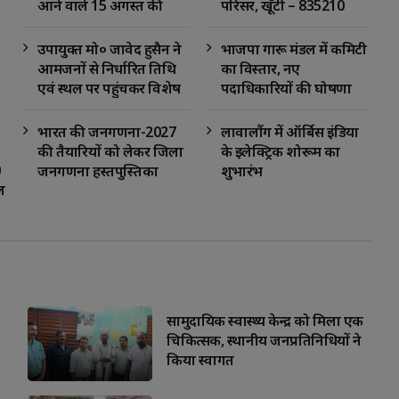
आने वाले 15 अगस्त की 
परिसर, खूँटी – 835210
तैयारी को लेकर प्रखंड
(झारखण्ड)
विकास पदाधिकारी दीपाली
उपायुक्त मो० जावेद हुसैन ने
भाजपा गारू मंडल में कमिटी
भगत की अध्यक्षता की एक
आमजनों से निर्धारित तिथि
का विस्तार, नए
अहम बैठक
एवं स्थल पर पहुंचकर विशेष
पदाधिकारियों की घोषणा
शिविर का लाभ उठाने की
अपील की
भारत की जनगणना-2027
लावालौंग में ऑर्बिस इंडिया
की तैयारियों को लेकर जिला
के इलेक्ट्रिक शोरूम का
hatsApp
Facebook
WhatsApp
जनगणना हस्तपुस्तिका
शुभारंभ
ल
(DCHB) निर्माण हेतु दो
दिवसीय प्रशिक्षण सम्पन्न
सामुदायिक स्वास्थ्य केन्द्र को मिला एक
चिकित्सक, स्थानीय जनप्रतिनिधियों ने
किया स्वागत
io
Sagittarius
Capricorn
Aquarius
Pisce