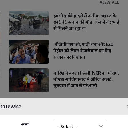
VIEW ALL
झांसी हाईवे हादसे में अतीक अहमद के
छोटे बेटे अबान की मौत, जेल में बंद भाई
से मिलने जा रहा था
'बीजेपी भगाओ, गाड़ी बचाओ': E20
पेट्रोल को लेकर केजरीवाल का केंद्र
सरकार पर निशाना
बारिश ने बदला दिल्ली-NCR का मौसम,
नोएडा-गाजियाबाद में ऑरेंज अलर्ट,
गुरुग्राम में जाम से परेशानी
Statewise
अन्य