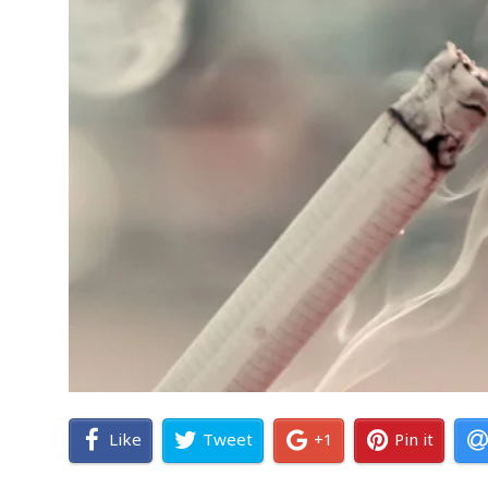
Like
Tweet
+1
Pin it