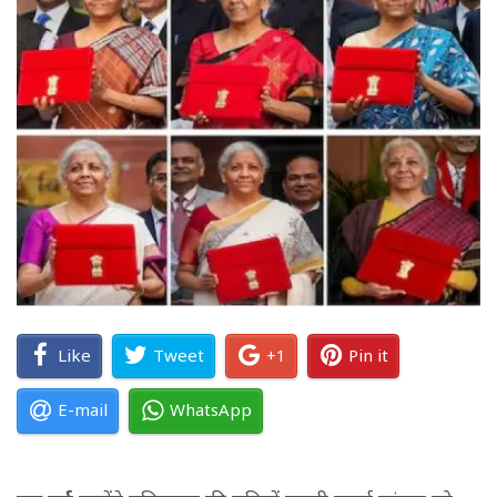
Like
Tweet
+1
Pin it
E-mail
WhatsApp