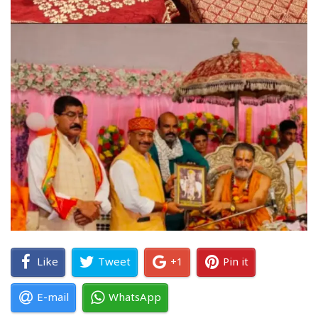
Like
Tweet
+1
Pin it
E-mail
WhatsApp