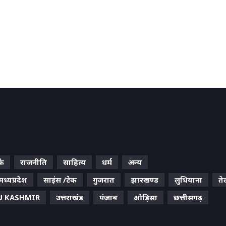
के
राजनीति
साहित्य
धर्म
अन्य
मध्यप्रदेश
साइंस /टेक
गुजरात
झारखण्ड
लुधियाना
ते
 KASHMIR
उत्तराखंड
पंजाब
ओड़िसा
छत्तीसगढ़