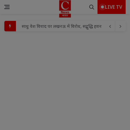
LIVE TV
एएस इवेंट प्लानर प्रस्तुत करेगा "झाँसी टॉप मॉडल 2026 - सीजन 5" का
नगर आयुक्त ने वार्ड 59 का किया औचक निरीक्षण, सफाई-अतिक्रमण 
संत व भगवंत के दर्शनों से जीवन में प्रेम दया व करुणा का भाव जागृत 
बलौदाबाजार छत्तीसगढ़ में नई तकनीक व कौशल विकास का नया अध्य
सामुदायिक स्वास्थ्य केन्द्र को मिला एक चिकित्सक, स्थानीय जनप्रतिन
रांची जिला के नगड़ी प्रखंड कार्यालय के सभागार भवन मे आने वाल
उपायुक्त मो० जावेद हुसैन ने आमजनों से निर्धारित तिथि एवं स्थल
भाजपा के निवर्तमान प्रदेश महामंत्री/एमएलसी अनूप गुप्ता का कार्यक
दुष्कर्म के बाद किशोरी की हत्या कर शव कुएं में फेंकने के मामले में आ
साधु वेश विवाद पर लखनऊ में विरोध, सद्बुद्धि हवन के बाद पुतला द