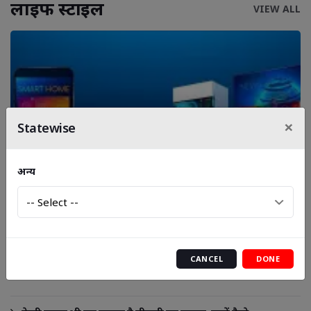
लाइफ स्‍टाइल
VIEW ALL
×
Statewise
स्मार्ट होम गैजेट्स जो बनाएंगे आपके घर को अधिक
अन्य
सुविधाजनक और सुरक्षित
बारिश की बूंदों के साथ चेहरे की चमक भी रहे बरकरार, मानसून में ऐसे
CANCEL
DONE
रखें अपनी त्वचा का ख्याल