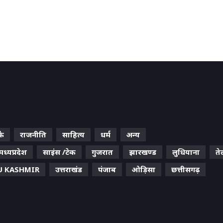
के
राजनीति
साहित्य
धर्म
अन्य
मध्यप्रदेश
साइंस /टेक
गुजरात
झारखण्ड
लुधियाना
ते
 KASHMIR
उत्तराखंड
पंजाब
ओड़िसा
छत्तीसगढ़