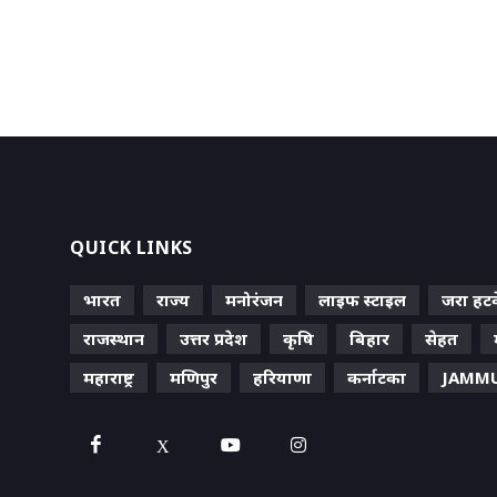
QUICK LINKS
भारत
राज्य
मनोरंजन
लाइफ स्‍टाइल
जरा हट
राजस्थान
उत्तर प्रदेश
कृषि
बिहार
सेहत
महाराष्ट्र
मणिपुर
हरियाणा
कर्नाटका
JAMMU
X