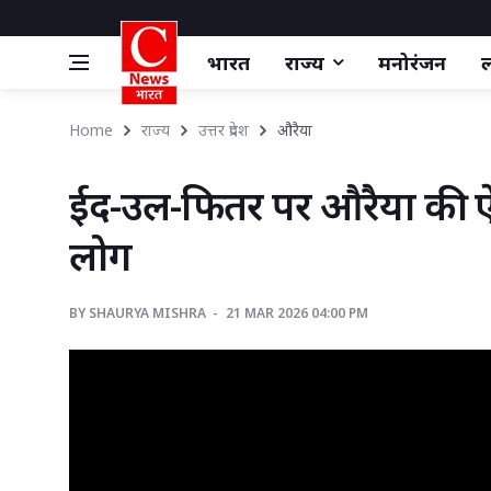
भारत
राज्य
मनोरंजन
ल
Home
राज्य
उत्तर प्रदेश
औरैया 
ईद-उल-फितर पर औरैया की ऐति
लोग
BY
SHAURYA MISHRA 
21 MAR 2026 04:00 PM 