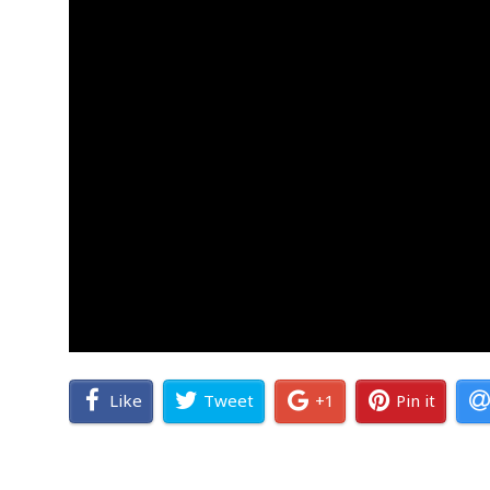
Like
Tweet
+1
Pin it