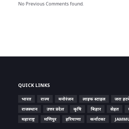
No Previous Comments found.
QUICK LINKS
भारत
राज्य
मनोरंजन
लाइफ स्‍टाइल
जरा हट
राजस्थान
उत्तर प्रदेश
कृषि
बिहार
सेहत
महाराष्ट्र
मणिपुर
हरियाणा
कर्नाटका
JAMMU