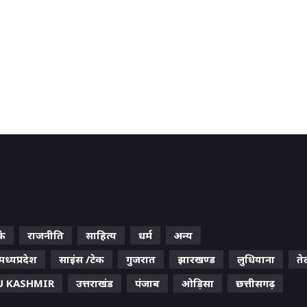
के
राजनीति
साहित्य
धर्म
अन्य
मध्यप्रदेश
साइंस /टेक
गुजरात
झारखण्ड
लुधियाना
ते
 KASHMIR
उत्तराखंड
पंजाब
ओड़िसा
छत्तीसगढ़