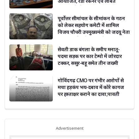
आयोजित, रेडी रेकनर एवं लंबित
संचिकाओं की समीक्षा
पूर्वोत्तर सीमांचल के सीमांकन के गठन
को लेकर सहयोग कमेटी में शामिल
विजय चौधरी उपमुख्यमंत्री को जदयू नेता
दिग्विजय सिंह ने दी बधाई
सेवती डाक बंगला के समीप मनातू-
पदमा सड़क पर कार टेम्पो में जोरदार
टक्कर, ससुर-बहू समेत तीन जख्मी
गोविंदगढ़ CMO पर गंभीर आरोपों से
मचा हड़कंप भय-दबाव में कोरे कागज
पर हस्ताक्षर कराने का दावा,पावती
फाड़ने का भी आरोप
Advertisement