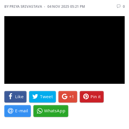
BY
PRIYA SRIVASTAVA 
04 NOV 2025 05:21 PM 
0 
Like
Tweet
+1
Pin it
E-mail
WhatsApp