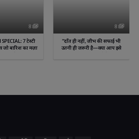
8 
8 
ं, जीभ की सफाई भी 
गर्मियों में शादी के लिए चेहरा कैसे 
री है—क्या आप इसे
बनाएं फ्रेश और ग्लोइंग –नेचुरल ग्लो
़ कर रहे हैं?”
पाने के आसान टिप्स