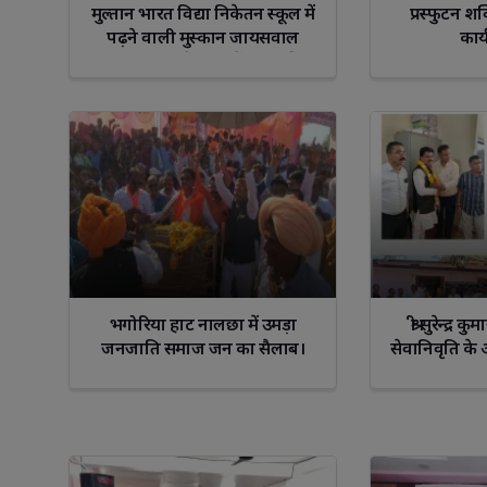
मुल्तान भारत विद्या निकेतन स्कूल में
प्रस्फुटन शक
पढ़ने वाली मुस्कान जायसवाल
कार्
93.2% दसवीं कक्षा में प्राप्त की
Libra
Scorp
भगोरिया हाट नालछा में उमड़ा
श्री सुरेन्द्
जनजाति समाज जन का सैलाब।
सेवानिवृति क
भावभ