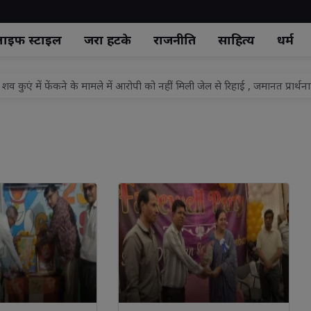
ाइफ स्‍टाइल
जरा हटके
राजनीति
साहित्य
धर्म
, सद्बुद्धि हवन के बाद पुतला दहन।
झाँसी टॉप मॉडल 2026 - सीजन 5" का भव्य ग्रैंड फिनाले.
 औचक निरीक्षण, सफाई-अतिक्रमण पर दिए सख्त निर्देश
ं प्रेम दया व करुणा का भाव जागृत होता है: विशाश्री माताजी
कनीक व कौशल विकास का नया अध्याय, 500 करोड़ रुपये से बदलेगी राज्य की डिज
ला एक चिकित्सक, स्थानीय जनप्रतिनिधियों ने किया स्वागत
यालय के सभागार भवन मे आने वाले 15 अगस्त की तैयारी को लेकर प्रखंड विकास प
नों से निर्धारित तिथि एवं स्थल पर पहुंचकर विशेष शिविर का लाभ उठाने की अपील
्री/एमएलसी अनूप गुप्ता का कार्यकर्ताओं ने मनाया जन्मदिवस
 शव कुएं में फेंकने के मामले में आरोपी को नहीं मिली जेल से रिहाई , जमानत प्रार्थनाप