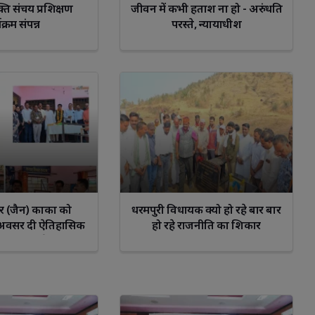
्ति संचय प्रशिक्षण
जीवन में कभी हताश ना हो - अरुंधति
यक्रम संपन्न
परस्ते, न्यायाधीश
io
Sagittarius
Capricorn
Aquarius
Pisce
र कुमार (जैन) काका को
धरमपुरी विधायक क्यो हो रहे बार बार
े अवसर दी ऐतिहासिक
हो रहे राजनीति का शिकार
ीनी बिदाई