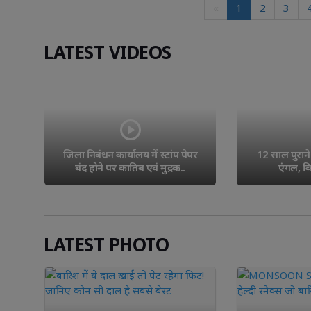
«
1
2
3
LATEST VIDEOS
र 
12 साल पुराने रास्ते पर गाड़े लोहे के 
दिनदहाड़े हु
एंगल, किसान ने लगाए..
सनसनीखेज नक
LATEST PHOTO