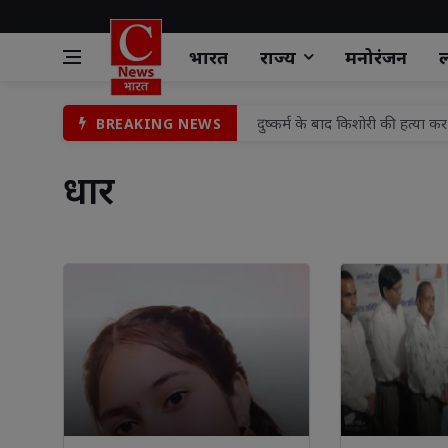
भारत
राज्य
मनोरंजन
ल
साधु वेश विवाद पर लखनऊ में विरोध
BREAKING NEWS
एएस इवेंट प्लानर प्रस्तुत करेगा "
धार 
नगर आयुक्त ने वार्ड 59 का किया
संत व भगवंत के दर्शनों से जीवन मे
बलौदाबाजार छत्तीसगढ़ में नई त
सामुदायिक स्वास्थ्य केन्द्र को मि
रांची जिला के नगड़ी प्रखंड कार्
उपायुक्त मो० जावेद हुसैन ने आमज
भाजपा के निवर्तमान प्रदेश महामंत
दुष्कर्म के बाद किशोरी की हत्या कर