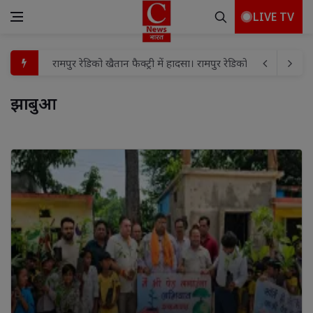
LIVE TV
FLN प्रशिक्षण के तीसरे व चौथे बैच का समापन, गतिविधि आधारित शि
बच्चों के बीच मामूली विवाद में हौसला बुलंद दबंगों ने घर में घुसकर
झाबुआ 
शहर मंडल में भाजपा की तिरंगा यात्रा को लेकर बैठक संपन्न
प्रयागराज मे माफिया अतीक अहमद के छोटे बेटे अबाँन क़ो उसके पुस्तैनी 
पूर्व विधायक विजय मिश्रा की पत्नी रामलली मिश्रा को हाईकोर्ट से 
विद्या, बुद्धि और विवेक से ही कार्य की सिद्धि संभव : विशाश्री माताजी
गुढ़ में ‘मुख्यमंत्री जन विश्वास अभियान’ पर ही उठे सवाल!पार्षद ब
बाढ़ प्रभावित परिवारों को दातागंज विधायक ने वितरित की राहत सामग्र
कांवड़ यात्रा मार्ग का डीएम व एसएसपी ने किया स्थलीय निरीक्षण, व
रामपुर रेडिको खैतान फैक्ट्री में हादसा। रामपुर रेडिको खैतान फैक्ट्री म