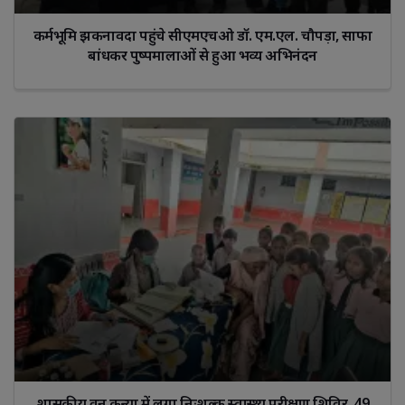
कर्मभूमि झकनावदा पहुंचे सीएमएचओ डॉ. एम.एल. चौपड़ा, साफा
बांधकर पुष्पमालाओं से हुआ भव्य अभिनंदन
शासकीय वन कन्या में लगा निःशुल्क स्वास्थ्य परीक्षण शिविर, 49