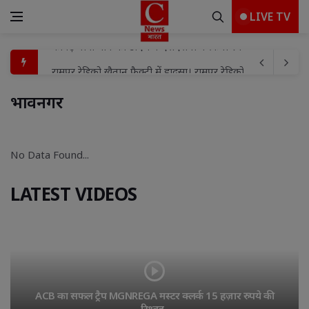
LIVE TV
रामपुर रेडिको खैतान फैक्ट्री में हादसा। रामपुर रेडिको खैतान फैक्ट्री म
FLN प्रशिक्षण के तीसरे व चौथे बैच का समापन, गतिविधि आधारित शि
भावनगर 
बच्चों के बीच मामूली विवाद में हौसला बुलंद दबंगों ने घर में घुसकर
शहर मंडल में भाजपा की तिरंगा यात्रा को लेकर बैठक संपन्न
No Data Found... 
प्रयागराज मे माफिया अतीक अहमद के छोटे बेटे अबाँन क़ो उसके पुस्तैनी 
पूर्व विधायक विजय मिश्रा की पत्नी रामलली मिश्रा को हाईकोर्ट से 
LATEST VIDEOS
विद्या, बुद्धि और विवेक से ही कार्य की सिद्धि संभव : विशाश्री माताजी
गुढ़ में ‘मुख्यमंत्री जन विश्वास अभियान’ पर ही उठे सवाल!पार्षद ब
बाढ़ प्रभावित परिवारों को दातागंज विधायक ने वितरित की राहत सामग्र
कांवड़ यात्रा मार्ग का डीएम व एसएसपी ने किया स्थलीय निरीक्षण, व
ACB का सफल ट्रैप MGNREGA मस्टर क्लर्क 15 हज़ार रुपये की 
रिश्वत..