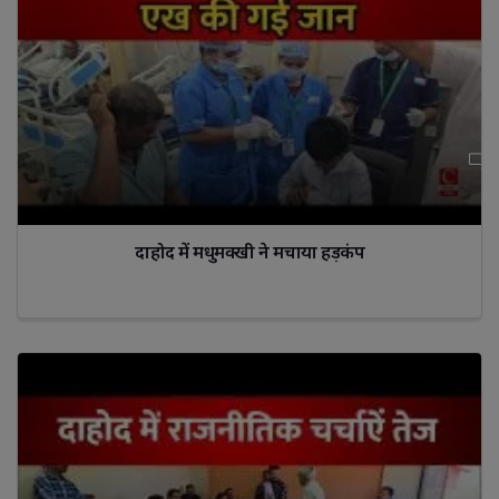
दाहोद में मधुमक्खी ने मचाया हड़कंप