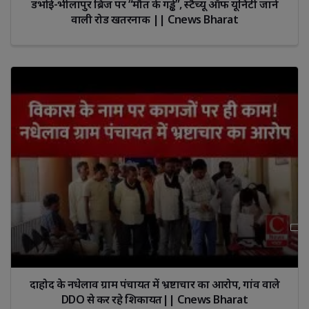
डभोई-भीलापुर ब्रिज पर “मौत के गड्ढे”, स्टैच्यू ऑफ यूनिटी जाने
वाली रोड खतरनाक || Cnews Bharat
दाहोद के नधेलाव ग्राम पंचायत में भ्रष्टाचार का आरोप, गांव वाले
DDO से कर रहे शिकायत|| Cnews Bharat