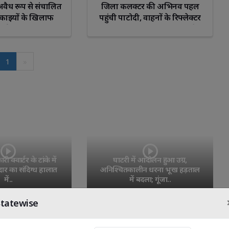
ें अवैध रूप से संचालित
जिला कलक्टर की अभिनव पहल
काइयों के खिलाफ
पहुंची पाटोदी, वाहनों के रिफ्लेक्टर
ार्यवाही
लगाकर दिया सड़क सुरक्षा का संदेश
1
»
io
Sagittarius
Capricorn
Aquarius
Pisce
 क्वार्टर के टांके में 
घाटरी में आंदोलन हुआ उग्र, 
र का संदिग्ध हालात
अनिश्चितकालीन धरना भूख हड़ताल
में..
में बदला; गूंजा..
Statewise