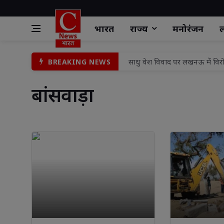
भारत
राज्य
मनोरंजन
ल
साधु वेश विवाद पर लखनऊ में विरोध
BREAKING NEWS
एएस इवेंट प्लानर प्रस्तुत करेगा "
बांसवाड़ा 
नगर आयुक्त ने वार्ड 59 का किया
संत व भगवंत के दर्शनों से जीवन मे
बलौदाबाजार छत्तीसगढ़ में नई त
सामुदायिक स्वास्थ्य केन्द्र को मि
रांची जिला के नगड़ी प्रखंड कार्
उपायुक्त मो० जावेद हुसैन ने आमज
भाजपा के निवर्तमान प्रदेश महामंत
दुष्कर्म के बाद किशोरी की हत्या कर