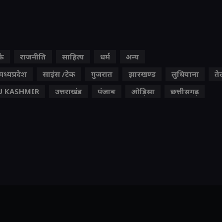
के
राजनीति
साहित्य
धर्म
अन्य
मध्यप्रदेश
साइंस /टेक
गुजरात
झारखण्ड
लुधियाना
ते
 KASHMIR
उत्तराखंड
पंजाब
ओड़िसा
छत्तीसगढ़