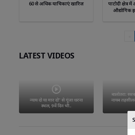
60 से अधिक याचिकाएं खारिज
पाटोदी क्षेत्र म
औद्योगिक इ
क
«
LATEST VIDEOS
Libra
Scorp
बालोतरा: सरकारी
न्याय दो या मार दो" से गूंजा धरना 
नायब तहसीलदा
स्थल, 9वें दिन भी..