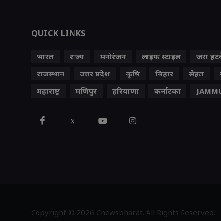
QUICK LINKS
भारत
राज्य
मनोरंजन
लाइफ स्‍टाइल
जरा हट
राजस्थान
उत्तर प्रदेश
कृषि
बिहार
सेहत
महाराष्ट्र
मणिपुर
हरियाणा
कर्नाटका
JAMMU
X
Copyright © 2026 Cnewsbharat. All Rights Reserved.