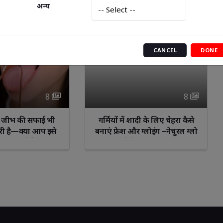
अन्य
CANCEL
DONE
8 
8 
ं, जीभ की सफाई भी 
गर्मियों में शादी के लिए चेहरा कैसे 
री है—क्या आप इसे
बनाएं फ्रेश और ग्लोइंग –नेचुरल ग्लो
़ कर रहे हैं?”
पाने के आसान टिप्स