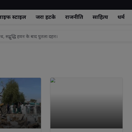
ाइफ स्‍टाइल
जरा हटके
राजनीति
साहित्य
धर्म
, सद्बुद्धि हवन के बाद पुतला दहन।
झाँसी टॉप मॉडल 2026 - सीजन 5" का भव्य ग्रैंड फिनाले.
 औचक निरीक्षण, सफाई-अतिक्रमण पर दिए सख्त निर्देश
ं प्रेम दया व करुणा का भाव जागृत होता है: विशाश्री माताजी
कनीक व कौशल विकास का नया अध्याय, 500 करोड़ रुपये से बदलेगी राज्य की डिज
ला एक चिकित्सक, स्थानीय जनप्रतिनिधियों ने किया स्वागत
यालय के सभागार भवन मे आने वाले 15 अगस्त की तैयारी को लेकर प्रखंड विकास प
नों से निर्धारित तिथि एवं स्थल पर पहुंचकर विशेष शिविर का लाभ उठाने की अपील
्री/एमएलसी अनूप गुप्ता का कार्यकर्ताओं ने मनाया जन्मदिवस
 शव कुएं में फेंकने के मामले में आरोपी को नहीं मिली जेल से रिहाई , जमानत प्रार्थनाप