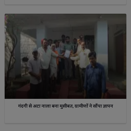
गंदगी से अटा नाला बना मुसीबत, ग्रामीणों ने सौंपा ज्ञापन