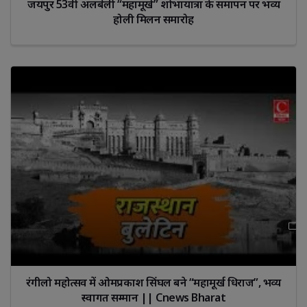
जयपुर 53वीं अलबेली “महामूर्ख” शोभायात्रा के समापन पर भव्य
होली मिलन समारोह
रंगीलो महोत्सव में ओमप्रकाश सिंघल बने “महामूर्ख धिराज”, भव्य
स्वागत सम्मान || Cnews Bharat