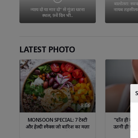
बालोतरा: सरकारी
न्याय दो या मार दो" से गूंजा धरना 
नायब तहसीलदा
स्थल, 9वें दिन भी..
LATEST PHOTO
Libra
Scorp
8 
ा 
MONSOON SPECIAL: 7 टेस्टी 
“दाँत ही नही
से
और हेल्दी स्नैक्स जो बारिश का मज़ा
उतनी ही जरू
दोगुना कर दें!
नजरअंदाज