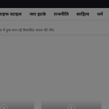
ाइफ स्‍टाइल
जरा हटके
राजनीति
साहित्य
धर्म
्व में युवा बना रहे विकसित भारत की नींव
 सेवा वर्ष का शुभारंभ, कांवड़ सेवा शिविर का विधायक प्रसन्न चौधरी व चेयरमैन अरव
.0' का झांसी में शुभारंभ, समझौते से होगा लंबित मुकदमों का निस्तारण
रंगा अभियान का होगा भव्य आयोजन, तिरंगा फहराते हुए 'वंदे मातरम' का किया जा
ामले में आरोपी का जमानत प्रार्थना पत्र निरस्त
से रिहाई, जमानत अर्जी खारिज
तीन को आजीवन कारावास
ा ड्यूटी के दौरान बारिश से बचने के लिए यातायात पुलिसकर्मियों को वितरित किए गए 
ियान चलाएगा कैट