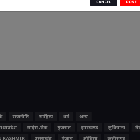
CANCEL
DONE
के
राजनीति
साहित्य
धर्म
अन्य
मध्यप्रदेश
साइंस /टेक
गुजरात
झारखण्ड
लुधियाना
ते
 KASHMIR
उत्तराखंड
पंजाब
ओड़िसा
छत्तीसगढ़