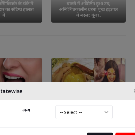
 क्वार्टर के टांके में 
घाटरी में आंदोलन हुआ उग्र, 
र का संदिग्ध हालात
अनिश्चितकालीन धरना भूख हड़ताल
में..
में बदला; गूंजा..
io
Sagittarius
Capricorn
Aquarius
Pisce
Statewise
8 
8 
अन्य
ं, जीभ की सफाई भी 
गर्मियों में शादी के लिए चेहरा कैसे 
री है—क्या आप इसे
बनाएं फ्रेश और ग्लोइंग –नेचुरल ग्लो
़ कर रहे हैं?”
पाने के आसान टिप्स