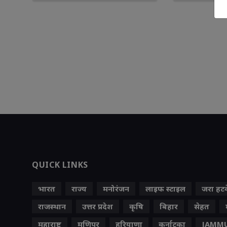
QUICK LINKS
भारत
राज्य
मनोरंजन
लाइफ स्‍टाइल
जरा हट
राजस्थान
उत्तर प्रदेश
कृषि
बिहार
सेहत
महाराष्ट्र
मणिपुर
हरियाणा
कर्नाटका
JAMMU