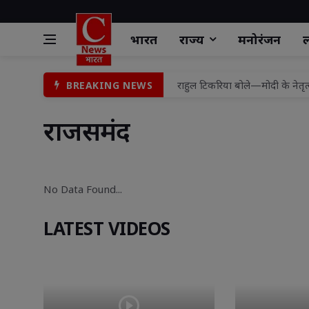
भारत
राज्य
मनोरंजन
ल
राहुल टिकरिया बोले—मोदी के नेतृत
BREAKING NEWS
लायंस क्लब शामली क्राउन के 25वें
राजसमंद 
राष्ट्र के लिए मध्यस्थता अभियान-3
9 से 17 अगस्त के बीच 'हर घर ति
किशोरी का अपहरण कर छेड़छाड़ के म
No Data Found... 
चोरी के आरोपी को नहीं मिली जेल 
LATEST VIDEOS
गोली मारकर हत्या के मामले में 
वरिष्ठ पुलिस अधीक्षक झाँसी द्वार
जब भारत ने कहा—“करो या मरो”
हर घर तिरंगा-हर दुकान तिरंगा अभ