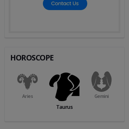
HOROSCOPE
s
Taurus
Cancer
Gemini