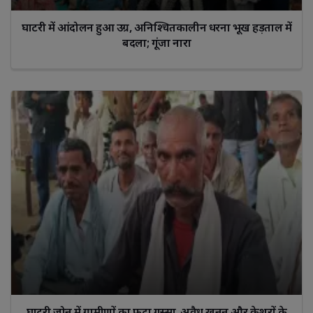
घाटरी में आंदोलन हुआ उग्र, अनिश्चितकालीन धरना भूख हड़ताल में
बदला; गूंजा नारा
घाटरी जोन में ग्रामीणों का फूटा गुस्सा, अवैध खनन और क्रेशरों के