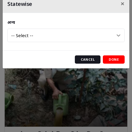
×
Statewise
कोबरा के डसने से मजदूर गंभीर,बेहोशी की हालत में अस्पताल में
भर्ती
अन्य
CANCEL
DONE