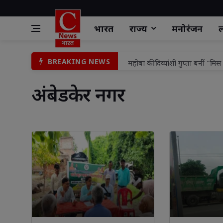
भारत
राज्य
मनोरंजन
ल
महोबा की दिव्यांशी गुप्ता बनीं "म
BREAKING NEWS
नीलगाय का शिकार कर 40 किलो मां
अंबेडकेर नगर 
क्रिटिकल केयर में उचित देखभाल के
टहरौली किला मुक्तिधाम पर वृक्
हरियाली तीज के अवसर पर वामा सा
सावन के दूसरे सोमवार को जलाभिष
रालोद के नवनियुक्त प्रदेश अध्यक्
Monsoon Hair Fall रोकने के आस
नवजात बच्चे की बिक्री के आरोपों 
थाना समाधान दिवस में आए तीन प्र