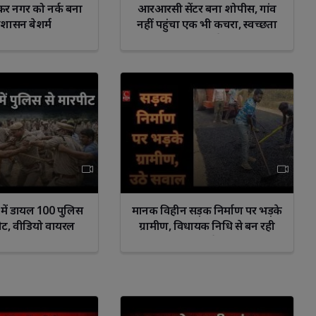
बेडकर नगर को नर्क बना
आरआरसी सेंटर बना शोपीस, गांव
्रशासन बेशर्म
नहीं पहुंचा एक भी कचरा, स्वच्छता
व्यवस्था पर उठे सवाल
io
Sagittarius
Capricorn
Aquarius
Pisce
में डायल 100 पुलिस
मानक विहीन सड़क निर्माण पर भड़के
ीट, वीडियो वायरल
ग्रामीण, विधायक निधि से बन रही
सड़क पर उठे सवाल