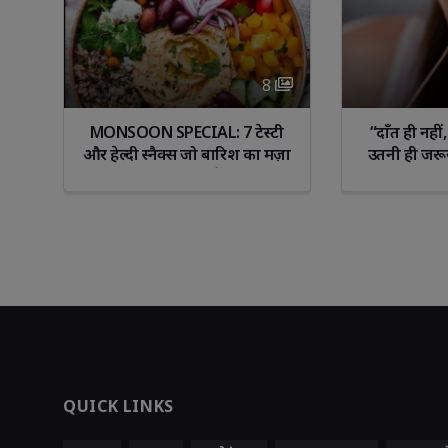
8 
ा 
MONSOON SPECIAL: 7 टेस्टी 
“दाँत ही नही
से
और हेल्दी स्नैक्स जो बारिश का मज़ा
उतनी ही जरू
दोगुना कर दें!
नजरअंदाज
QUICK LINKS