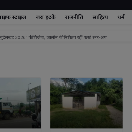
ाइफ स्‍टाइल
जरा हटके
राजनीति
साहित्य
धर्म
िस बुंदेलखंड 2026" की विजेता, जालौन की निकिता रहीं फर्स्ट रनर-अप
स ले जा रहे आरोपी को खंडासा पुलिस ने दबोचा, दो फरार
 लिए कोर्स फॉर नर्सेज 4 सीएन लॉन्च: डॉ रणवीर त्यागी
षारोपण का आयोजन
रथी द्वारा भव्य कार्यक्रम का आयोजन
ेक के लिए गंगाजल लाने को हजारों कावड़ियों की निकली टोलियां
ष ऐश्वर्य राज सिंह 13 अगस्त को पहली बार पहुंचेंगे लखनऊ
ान उपाय: ऐसे रखें बालों का ख्याल
पर सेंट मैरी पॉलीक्लिनिक का कड़ा स्पष्टीकरण, सभी आरोप निराधार!
ार्थना पत्र, एक का मौके पर हुआ निस्तारण