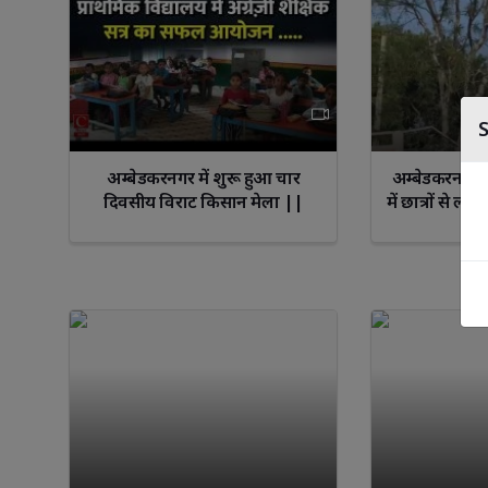
अम्बेडकरनगर में शुरू हुआ चार
अम्बेडकरनगर स
दिवसीय विराट किसान मेला ||
में छात्रों से लक
Cnews Bharat
प्रधानाध्या
मीडिया पर वा
शिक्षा विभाग ने