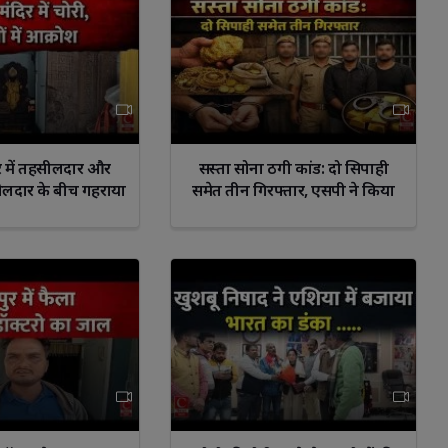
 में तहसीलदार और
सस्ता सोना ठगी कांड: दो सिपाही
सीलदार के बीच गहराया
समेत तीन गिरफ्तार, एसपी ने किया
विवाद
निलंबन