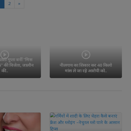
1
2
»
ांशी गुप्ता बनीं "मिस 
6" की विजेता, जालौन
नीलगाय का शिकार कर 40 किलो 
की..
मांस ले जा रहे आरोपी को..