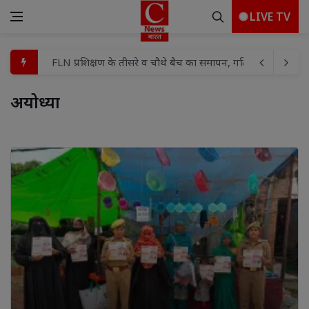
LIVE TV
बच्चों के बीच मामूली विवाद में हौसला बुलंद दबंगों ने घर में घुसकर 
शहर मंडल में भाजपा की तिरंगा यात्रा को लेकर बैठक संपन्न
अयोध्या 
प्रयागराज मे माफिया अतीक अहमद के छोटे बेटे अबाँन क़ो उसके पुस्तैनी
पूर्व विधायक विजय मिश्रा की पत्नी रामलली मिश्रा को हाईकोर्ट से 
विद्या, बुद्धि और विवेक से ही कार्य की सिद्धि संभव : विशाश्री माताजी
गुढ़ में ‘मुख्यमंत्री जन विश्वास अभियान’ पर ही उठे सवाल!पार्षद ब
बोल बम के जयघोष से गूंजा क्षेत्र, अयोध्या धाम के लिए निकली कांवड़ यात
कांवड़ यात्रा मार्ग का डीएम व एसएसपी ने किया स्थलीय निरीक्षण, व्
रामपुर रेडिको खैतान फैक्ट्री में हादसा। रामपुर रेडिको खैतान फैक्ट्री म
FLN प्रशिक्षण के तीसरे व चौथे बैच का समापन, गतिविधि आधारित श