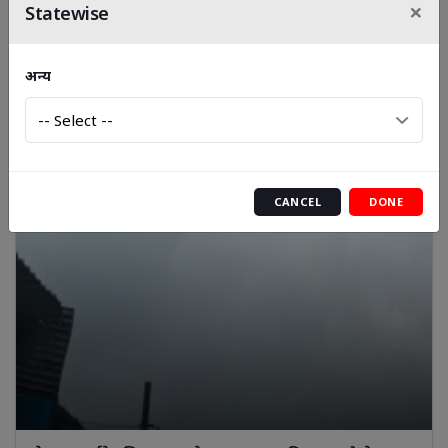
×
Statewise
संसद में 'चंदा चोरी' पर सियासी संग्राम, दूसरी तरफ बदहाल सड़कों
और बिजली संकट से जूझती जनता
अन्य
CANCEL
DONE